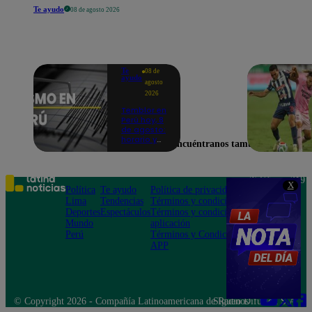
Te ayudo
08 de agosto 2026
Te
08 de
ayudo
agosto
2026
Temblor en
Perú hoy, 8
de agosto:
horario y
Encuéntranos también en
epicentro
del último
sismo,
según IGP
Teléfono: 219
X
Política
Te ayudo
Política de privacidad
1000
Lima
Tendencias
Términos y condiciones
Av. San
Deportes
Espectáculos
Términos y condiciones
Felipe 968
Mundo
aplicación
Jesús María
Perú
Términos y Condiciones
APP
© Copyright 2026 - Compañía Latinoamericana de Radio Difusión S.A.
Síguenos