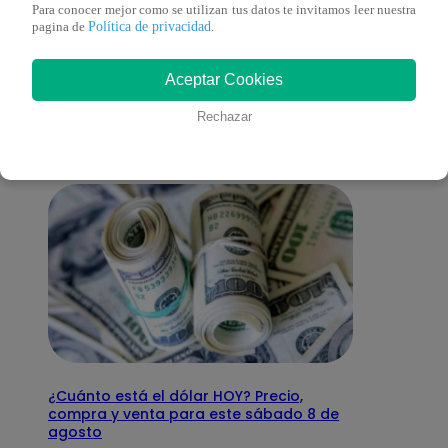
Para conocer mejor como se utilizan tus datos te invitamos leer nuestra
Política de privacidad
pagina de
.
También te puede
Aceptar Cookies
interesar
Rechazar
¿Cuánto está el dólar HOY? Precio,
compra y venta para este sábado 8 de
agosto