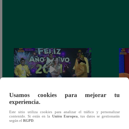
Usamos cookies para mejorar tu
experiencia.
Josimar armó una tremenda fiesta de año
Kenji
nuevo en El Wasap de JB
“ayud
Este sitio utiliza cookies para analizar el tráfico y personalizar
contenido. Si estás en la
Unión Europea
, tus datos se gestionarán
según el
RGPD
.