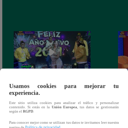
Josimar armó una tremenda fiesta de año
Kenji
Usamos cookies para mejorar tu
nuevo en El Wasap de JB
“ayud
experiencia.
Este sitio utiliza cookies para analizar el tráfico y personalizar
contenido. Si estás en la
Unión Europea
, tus datos se gestionarán
según el
RGPD
.
También te puede
Para conocer mejor como se utilizan tus datos te invitamos leer nuestra
Política de privacidad
pagina de
.