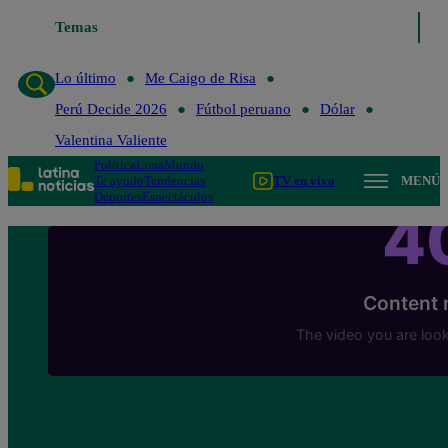
Temas
Lo último
Me Caigo de 
Lo último
Me Caigo de Risa
Perú Decide 2026
Fútbol peruano
Dólar
Valentina Valiente
Política
Lima
Mundo
Te ayudo
Tendencias
TV en vivo
MENÚ
Deportes
Espectáculos