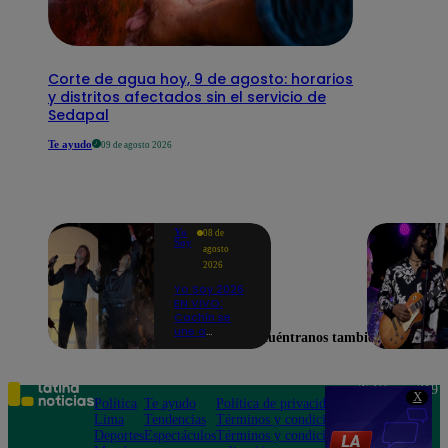
Corte de agua hoy, 9 de agosto: horarios
y distritos afectados sin el servicio de
Sedapal
Te ayudo
09 de agosto 2026
Yo
08 de
Soy
agosto
2026
Yo Soy 2026
EN VIVO:
Cachín se
une a
Encuéntranos también en
Raphael
para cantar
una
espectacular
Teléfono: 219
X
versión de
Política
Te ayudo
Política de privacidad
1000
“Amor mío”
Lima
Tendencias
Términos y condiciones
Av. San
Deportes
Espectáculos
Términos y condiciones
Felipe 968