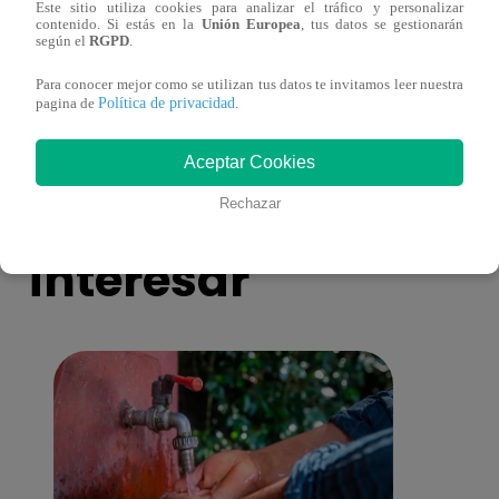
Este sitio utiliza cookies para analizar el tráfico y personalizar
contenido. Si estás en la
Unión Europea
, tus datos se gestionarán
según el
RGPD
.
Josimar armó una tremenda fiesta de año
Kenji
nuevo en El Wasap de JB
“ayud
Para conocer mejor como se utilizan tus datos te invitamos leer nuestra
Política de privacidad
pagina de
.
Aceptar Cookies
También te puede
Rechazar
interesar