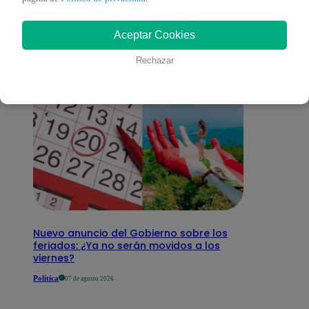
interesar
Aceptar Cookies
Rechazar
Nuevo anuncio del Gobierno sobre los
feriados: ¿Ya no serán movidos a los
viernes?
Política
07 de agosto 2026