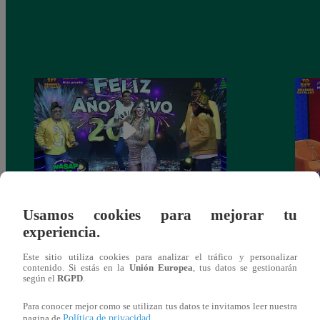
Josimar armó una tremenda fiesta de año
Kenji
Usamos cookies para mejorar tu
nuevo en El Wasap de JB
“ayud
experiencia.
Este sitio utiliza cookies para analizar el tráfico y personalizar
contenido. Si estás en la
Unión Europea
, tus datos se gestionarán
según el
RGPD
.
También te puede
Para conocer mejor como se utilizan tus datos te invitamos leer nuestra
Política de privacidad
pagina de
.