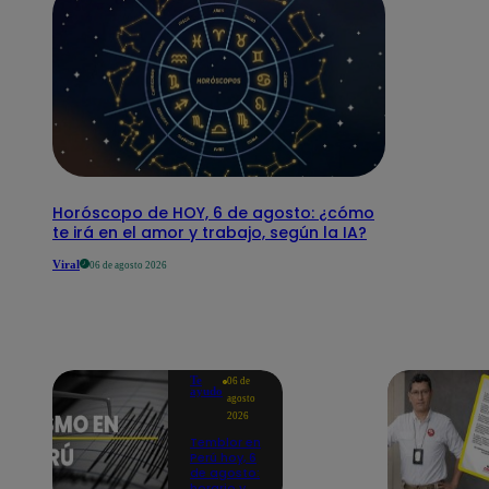
Horóscopo de HOY, 6 de agosto: ¿cómo
te irá en el amor y trabajo, según la IA?
Viral
06 de agosto 2026
Te
06 de
ayudo
agosto
2026
Temblor en
Perú hoy, 6
de agosto:
horario y