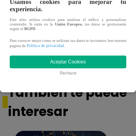
Usamos cookies para mejorar tu
experiencia.
Este sitio utiliza cookies para analizar el tráfico y personalizar
contenido. Si estás en la
Unión Europea
, tus datos se gestionarán
según el
RGPD
.
Para conocer mejor como se utilizan tus datos te invitamos leer nuestra
Política de privacidad
pagina de
.
Josimar armó una tremenda fiesta de año
Kenji
nuevo en El Wasap de JB
“ayud
Aceptar Cookies
Rechazar
También te puede
interesar