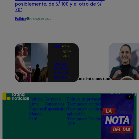
posiblemente, de S/ 100 y el otro de S/
70"
Política
07 de agosto 2026
Lima
07 de
agosto
2026
Ola de
calor se
extiende
hasta el
Encuéntranos también en
lunes 10
de
agosto en
Lima y
Teléfono: 219
X
otras 16
Política
Te ayudo
Política de privacidad
1000
regiones
Lima
Tendencias
Términos y condiciones
Av. San
Deportes
Espectáculos
Términos y condiciones
Felipe 968
Mundo
aplicación
Jesús María
Perú
Términos y Condiciones
APP