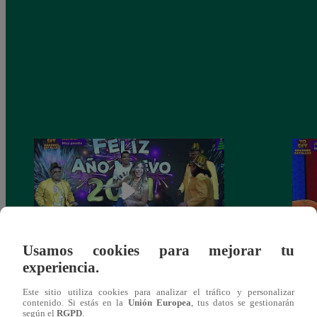
Usamos cookies para mejorar tu
experiencia.
Josimar armó una tremenda fiesta de año
Kenji
nuevo en El Wasap de JB
“ayud
Este sitio utiliza cookies para analizar el tráfico y personalizar
contenido. Si estás en la
Unión Europea
, tus datos se gestionarán
según el
RGPD
.