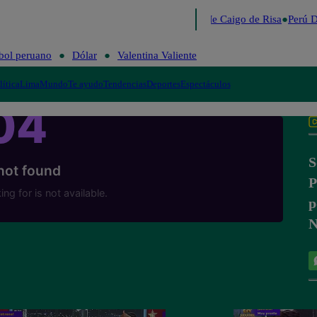
Lo último
Me Caigo de Risa
Perú D
bol peruano
Dólar
Valentina Valiente
lítica
Lima
Mundo
Te ayudo
Tendencias
Deportes
Espectáculos
S
P
p
N