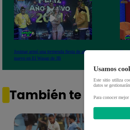
Josimar armó una tremenda fiesta de año
Kenji
nuevo en El Wasap de JB
“ayud
Usamos cook
Este sitio utiliza c
datos se gestionará
También te puede i
Para conocer mejor 