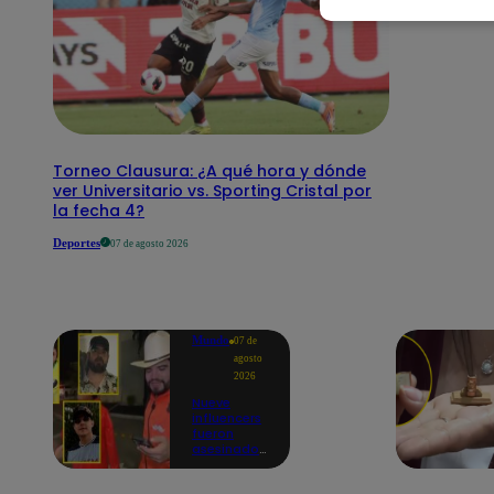
Torneo Clausura: ¿A qué hora y dónde
ver Universitario vs. Sporting Cristal por
la fecha 4?
Deportes
07 de agosto 2026
Mundo
07 de
agosto
2026
Nueve
influencers
fueron
asesinados
por la
guerra