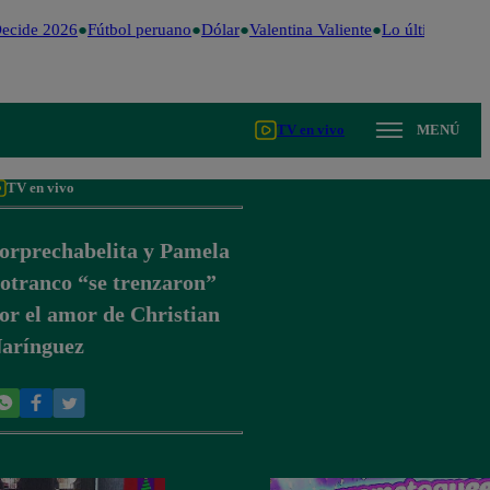
ecide 2026
Fútbol peruano
Dólar
Valentina Valiente
Lo último
Me C
TV en vivo
MENÚ
TV en vivo
orprechabelita y Pamela
otranco “se trenzaron”
or el amor de Christian
arínguez