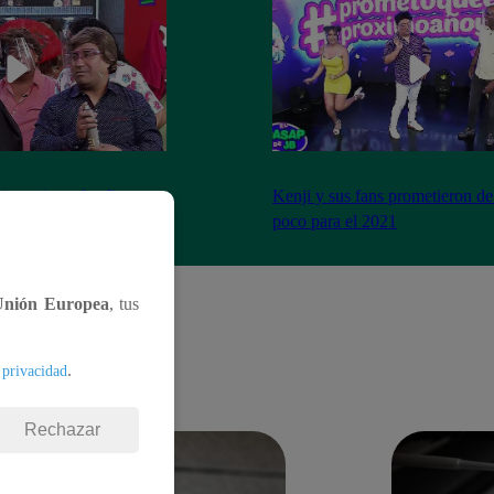
imo cierre de año y se
Kenji y sus fans prometieron de
a peor forma
poco para el 2021
Unión Europea
, tus
.
 privacidad
Rechazar