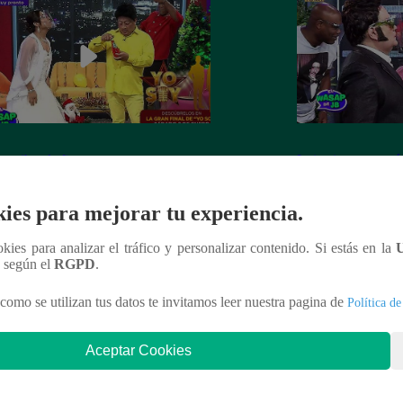
 recibe el año nuevo con otro
Luismi tuvo un pés
ín” ante la emoción de su esposa
lo recordarán de l
ies para mejorar tu experiencia.
ookies para analizar el tráfico y personalizar contenido. Si estás en la
n según el
RGPD
.
nteresar
como se utilizan tus datos te invitamos leer nuestra pagina de
Política de
Aceptar Cookies