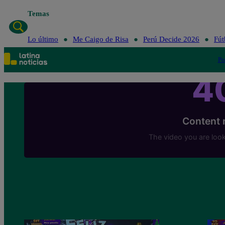
Temas
Lo último
Me Caigo de Risa
Perú Decide 2026
Fút
Po