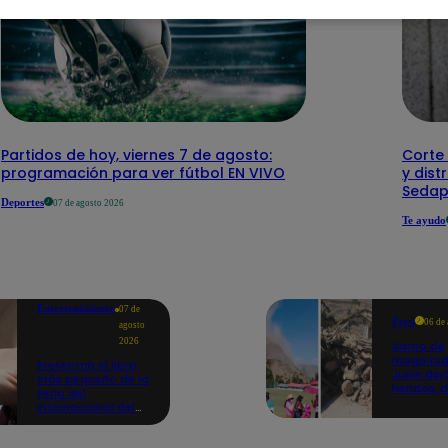
Partidos de hoy, viernes 7 de agosto:
Corte 
programación para ver fútbol EN VIVO
y dist
Sedap
Deportes
07 de agosto 2026
Te ayudo
Entretenimiento
07 de
Perú
06 de
agosto
2026
Sismo de
magnitud
Presentan el libro
Junín dej
más pequeño de la
heridos, 
Feria del
hogares 
Internacional del
propició
Libro de Lima: mide
desprend
casi la falange de