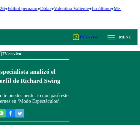
26
Fútbol peruano
Dólar
Valentina Valiente
Lo último
Me Caigo de 
TV en vivo
MENÚ
TV en vivo
specialista analizó el
erfil de Richard Swing
o te puedes perder lo que pasó este
iernes en ‘Modo Espectáculos’.