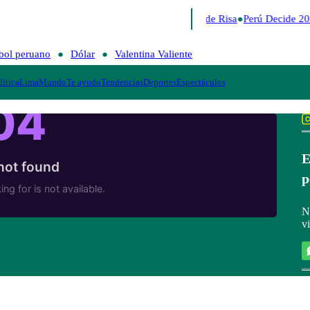
Lo último
Me Caigo de Risa
Perú Decide 20
bol peruano
Dólar
Valentina Valiente
lítica
Lima
Mundo
Te ayudo
Tendencias
Deportes
Espectáculos
E
p
N
v