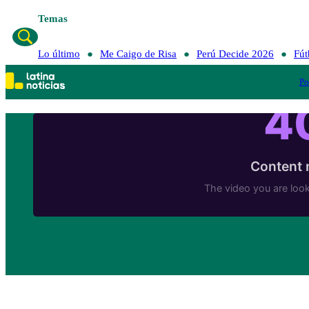
Temas
Lo último
Me Caigo de Risa
Perú Decide 2026
Fút
Po