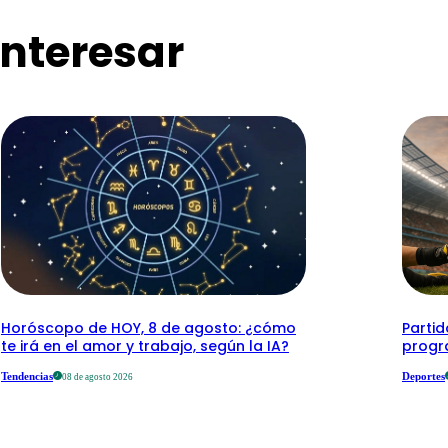
nteresar
Horóscopo de HOY, 8 de agosto: ¿cómo
Parti
te irá en el amor y trabajo, según la IA?
progr
Tendencias
Deportes
08 de agosto 2026