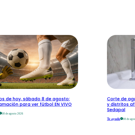
dos de hoy, sábado 8 de agosto:
Corte de agu
amación para ver fútbol EN VIVO
y distritos a
Sedapal
08 de agosto 2026
Te ayudo
08 de ago