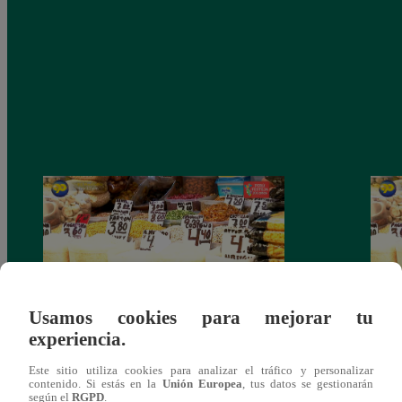
Usamos cookies para mejorar tu
experiencia.
Mujeres al Mando – Viernes 25 de febrero
Mujer
del 2022 – Programa completo
del 2
Este sitio utiliza cookies para analizar el tráfico y personalizar
contenido. Si estás en la
Unión Europea
, tus datos se gestionarán
según el
RGPD
.