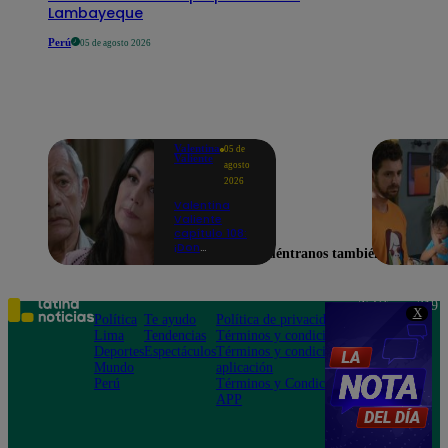
Lambayeque
Perú
05 de agosto 2026
Valentina
05 de
Valiente
agosto
2026
Valentina
Valiente
capítulo 108:
¡Don
Encuéntranos también en
Edmundo
empieza a
sospechar de
Frida tras
Teléfono: 219
X
descubrir una
Política
Te ayudo
Política de privacidad
1000
contradicción
Lima
Tendencias
Términos y condiciones
Av. San
en una
Deportes
Espectáculos
Términos y condiciones
Felipe 968
conversación!
Mundo
aplicación
Jesús María
Perú
Términos y Condiciones
APP