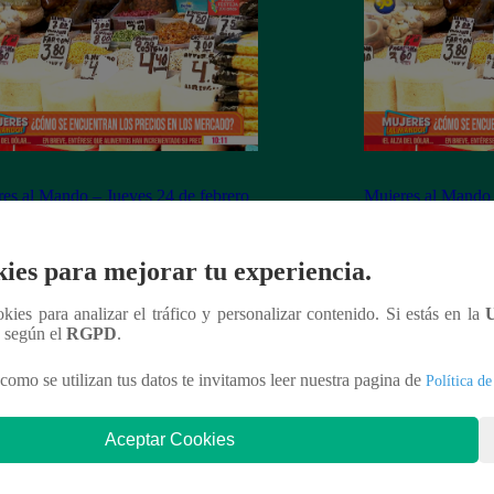
es al Mando – Jueves 24 de febrero
Mujeres al Mando 
022 – Programa completo
febrero del 2022 
ies para mejorar tu experiencia.
ookies para analizar el tráfico y personalizar contenido. Si estás en la
n según el
RGPD
.
nteresar
como se utilizan tus datos te invitamos leer nuestra pagina de
Política de
Aceptar Cookies