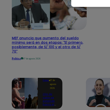
MEF anuncia que aumento del sueldo
mínimo será en dos etapas: "El primero,
posiblemente, de S/ 100 y el otro de S/
70"
Política
07 de agosto 2026
Lima
07 de
agosto
2026
Ola de
calor se
extiende
hasta el
lunes 10