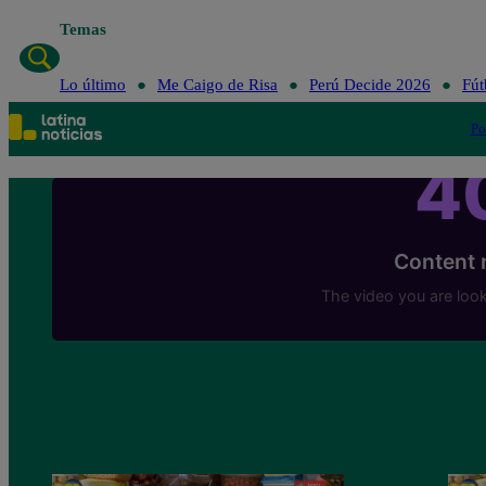
Temas
Lo último
Me Caigo de Risa
Perú Decide 2026
Fút
Po