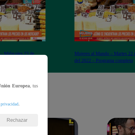
– Miércoles 23 de
Mujeres al Mando – Martes 22 
– Programa completo
del 2022 – Programa completo
Unión Europea
, tus
.
 privacidad
Rechazar