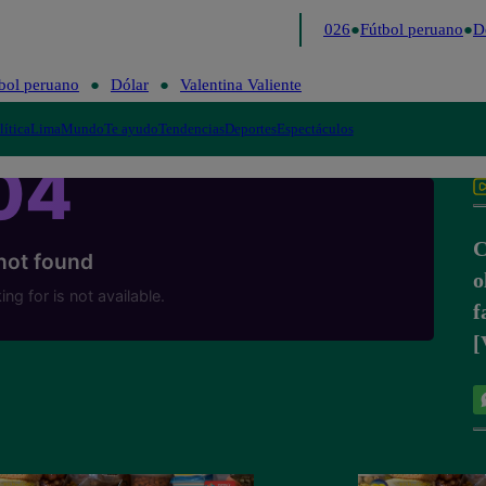
Lo último
Me Caigo de Risa
Perú Decide 2026
Fútbol peruano
Dó
bol peruano
Dólar
Valentina Valiente
lítica
Lima
Mundo
Te ayudo
Tendencias
Deportes
Espectáculos
C
o
f
[