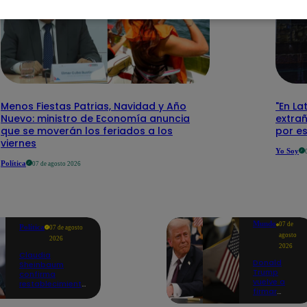
Menos Fiestas Patrias, Navidad y Año
"En La
Nuevo: ministro de Economía anuncia
extra
que se moverán los feriados a los
por e
viernes
Yo Soy
Política
07 de agosto 2026
Mundo
07 de
Política
07 de agosto
agosto
2026
2026
Claudia
Donald
Sheinbaum
Trump
confirma
vuelve a
restablecimiento
firmar
de las
decretos
reacciones con