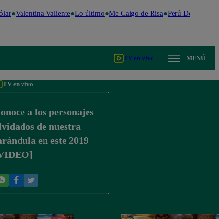
lar
Valentina Valiente
Lo último
Me Caigo de Risa
Perú Decide 202
TV en vivo
MENÚ
TV en vivo
onoce a los personajes
lvidados de nuestra
arándula en este 2019
VIDEO]