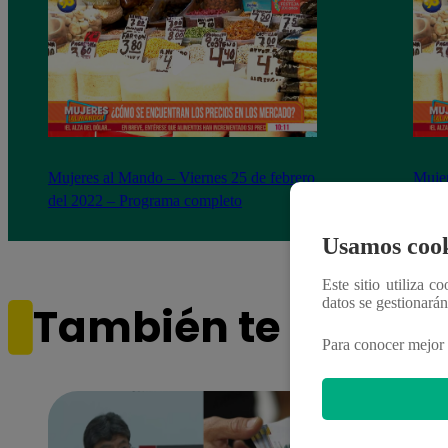
Mujeres al Mando – Viernes 25 de febrero
Mujer
del 2022 – Programa completo
del 2
Usamos cook
Este sitio utiliza c
datos se gestionará
También te puede i
Para conocer mejor 