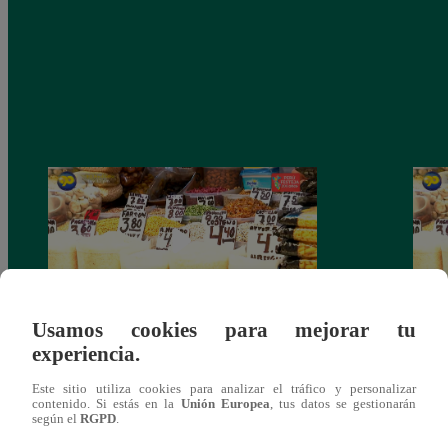
Usamos cookies para mejorar tu
experiencia.
Mujeres al Mando – Viernes 25 de febrero
Mujer
del 2022 – Programa completo
del 2
Este sitio utiliza cookies para analizar el tráfico y personalizar
contenido. Si estás en la
Unión Europea
, tus datos se gestionarán
según el
RGPD
.