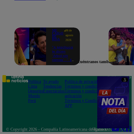
ME
06 de
CAIGO
agosto
DE
RISA
2026
"A Machuca
le dicen
'Árbol sin
ramas'...": El
Encuéntranos también en
chiste de
Yiddá
Eslava que
hizo
Teléfono: 219
X
explotar de
Política
Te ayudo
Política de privacidad
1000
risa a todos
Lima
Tendencias
Términos y condiciones
Av. San
Deportes
Espectáculos
Términos y condiciones
Felipe 968
Mundo
aplicación
Jesús María
Perú
Términos y Condiciones
APP
© Copyright 2026 - Compañía Latinoamericana de Radio Difusión S.A.
Síguenos