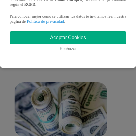
según el
RGPD
.
del 2022 – Programa completo
del 2
Para conocer mejor como se utilizan tus datos te invitamos leer nuestra
Política de privacidad
pagina de
.
Aceptar Cookies
También te puede
Rechazar
interesar