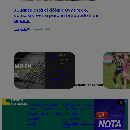
¿Cuánto está el dólar HOY? Precio,
compra y venta para este sábado 8 de
agosto
Te ayudo
08 de agosto 2026
Te
08 de
ayudo
agosto
2026
Temblor en
Perú hoy, 8
de agosto:
horario y
Encuéntranos también en
epicentro
del último
sismo,
según IGP
Teléfono: 219
X
Política
Te ayudo
Política de privacidad
1000
Lima
Tendencias
Términos y condiciones
Av. San
Deportes
Espectáculos
Términos y condiciones
Felipe 968
Mundo
aplicación
Jesús María
Perú
Términos y Condiciones
APP