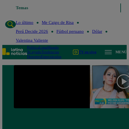
Temas
Lo último
Me Caigo de 
Lo último
Me Caigo de Risa
Perú Decide 2026
Fútbol peruano
Dólar
Valentina Valiente
Política
Lima
Mundo
Te ayudo
Tendencias
TV en vivo
MENÚ
Deportes
Espectáculos