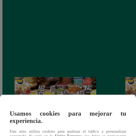
Usamos cookies para mejorar tu
experiencia.
Este sitio utiliza cookies para analizar el tráfico y personalizar
Mujeres al Mando – Viernes 25 de febrero
Mujer
contenido. Si estás en la
Unión Europea
, tus datos se gestionarán