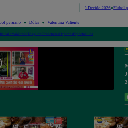
Lo último
Me Caigo de Risa
Perú Decide 2026
Fútbol p
bol peruano
Dólar
Valentina Valiente
lítica
Lima
Mundo
Te ayudo
Tendencias
Deportes
Espectáculos
M
J
2