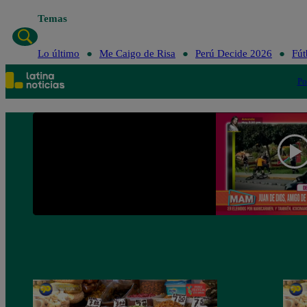
Temas
Lo último
Me Caigo de Risa
Perú Decide 2026
Fút
Po