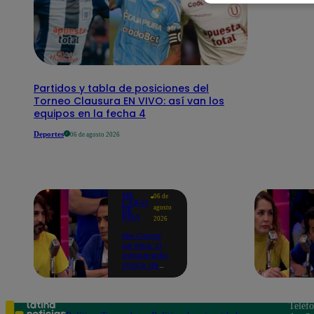
Partidos y tabla de posiciones del
Torneo Clausura EN VIVO: así van los
equipos en la fecha 4
Deportes
06 de agosto 2026
ME
06 de
CAIGO
agosto
DE
RISA
2026
Me Caigo
De Risa: El
inesperado
chiste de
tres actos
de Manuel
Gold que
hizo
Teléf