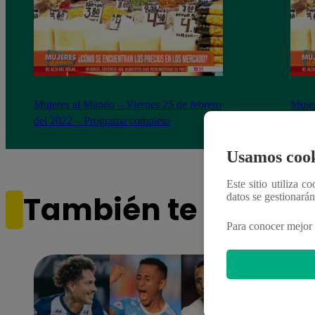
Mujeres al Mando – Viernes 25 de febrero
Mujer
del 2022 – Programa completo
del 2
Usamos cook
Este sitio utiliza c
También te puede i
datos se gestionará
Para conocer mejor 