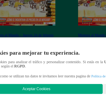
es al Mando – Jueves 24 de febrero
Mujeres al Mando 
022 – Programa completo
febrero del 2022 
ies para mejorar tu experiencia.
ookies para analizar el tráfico y personalizar contenido. Si estás en la
nteresar
n según el
RGPD
.
como se utilizan tus datos te invitamos leer nuestra pagina de
Política de
Aceptar Cookies