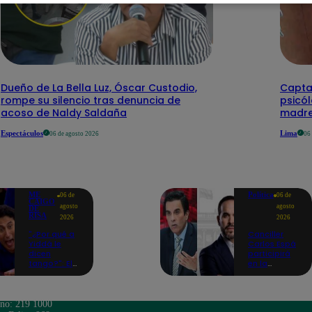
Dueño de La Bella Luz, Óscar Custodio,
Capta
rompe su silencio tras denuncia de
psicó
acoso de Naldy Saldaña
madre
Espectáculos
Lima
06 de agosto 2026
06
ME
Política
06 de
06 de
CAIGO
agosto
agosto
DE
RISA
2026
2026
"¿Por qué a
Canciller
Yiddá le
Carlos Espá
dicen
participirá
tango?": El
en la
chiste de
ceremonia
Machuca
de posesión
que la hizo
presidencial
reaccionar
de Abelardo
ono: 219 1000