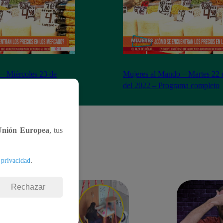
– Miércoles 23 de
Mujeres al Mando – Martes 22 
– Programa completo
del 2022 – Programa completo
Unión Europea
, tus
.
 privacidad
Rechazar