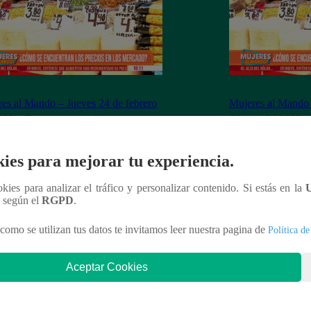
es al Mando – Jueves 24 de febrero
Mujeres al Mando 
022 – Programa completo
febrero del 2022 
ies para mejorar tu experiencia.
ookies para analizar el tráfico y personalizar contenido. Si estás en la
nteresar
n según el
RGPD
.
como se utilizan tus datos te invitamos leer nuestra pagina de
Política de
Aceptar Cookies