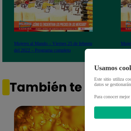
Mujeres al Mando – Viernes 25 de febrero
Mujer
del 2022 – Programa completo
del 2
Usamos cook
Este sitio utiliza c
También te puede i
datos se gestionará
Para conocer mejor 