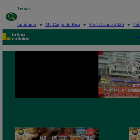
Temas
Lo último
Me Ca
Lo último
Me Caigo de Risa
Perú Decide 2026
Fút
Po