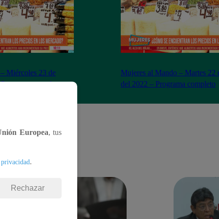
– Miércoles 23 de
Mujeres al Mando – Martes 22 
– Programa completo
del 2022 – Programa completo
Unión Europea
, tus
.
 privacidad
Rechazar