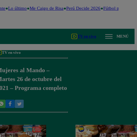
nte
Lo último
Me Caigo de Risa
Perú Decide 2026
Fútbol peruano
D
TV en vivo
MENÚ
TV en vivo
ujeres al Mando –
artes 26 de octubre del
021 – Programa completo