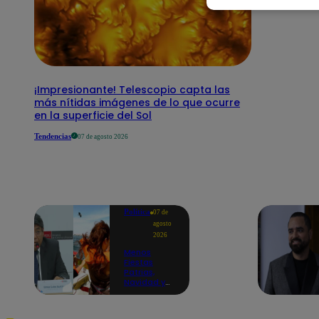
¡Impresionante! Telescopio capta las
más nítidas imágenes de lo que ocurre
en la superficie del Sol
Tendencias
07 de agosto 2026
Política
07 de
agosto
2026
Menos
Fiestas
Patrias,
Navidad y
Año Nuevo:
ministro de
Economía