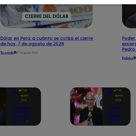
Dólar en Perú: a cuánto se cotizó el cierre
Poder 
de hoy, 7 de agosto de 2026
excar
Pedro 
Te ayudo
07 de agosto 2026
Política
Yo
Yo
07 de
07 de
Soy
Soy
agosto
agosto
2026
2026
"En Latina
"Soy su
me siento
fan":
como en
Ricardo
casa, lo
Morán
extrañaba":
celebra
Franco
la
Cabrera
llegada