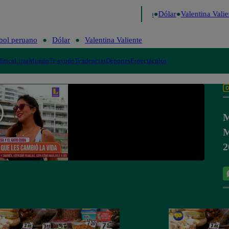
igo de Risa
Perú Decide 2026
Fútbol peruano
Dólar
Valentina Valie
bol peruano
Dólar
Valentina Valiente
lítica
Lima
Mundo
Te ayudo
Tendencias
Deportes
Espectáculos
M
M
2