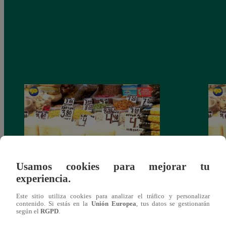
Usamos cookies para mejorar tu
experiencia.
Mujeres al Mando – Viernes 25 de febrero
Mujer
del 2022 – Programa completo
del 2
Este sitio utiliza cookies para analizar el tráfico y personalizar
contenido. Si estás en la
Unión Europea
, tus datos se gestionarán
según el
RGPD
.