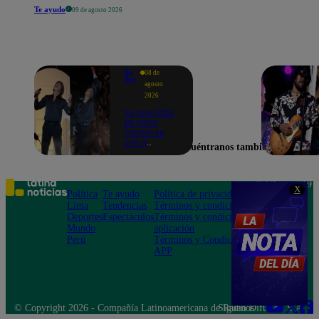
Te ayudo
09 de agosto 2026
Yo
08 de
Soy
agosto
2026
Yo Soy 2026
EN VIVO:
Cachín se
une a
Encuéntranos también en
Raphael
para cantar
una
espectacular
Teléfono: 219
X
versión de
Política
Te ayudo
Política de privacidad
1000
“Amor mío”
Lima
Tendencias
Términos y condiciones
Av. San
Deportes
Espectáculos
Términos y condiciones
Felipe 968
Mundo
aplicación
Jesús María
Perú
Términos y Condiciones
APP
© Copyright 2026 - Compañía Latinoamericana de Radio Difusión S.A.
Síguenos