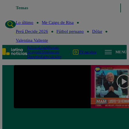
Temas
Lo último
Me Caigo de Ris
Lo último
Me Caigo de Risa
Perú Decide 2026
Fútbol peruano
Dólar
Valentina Valiente
Política
Lima
Mundo
Te ayudo
Tendencias
TV en vivo
MENÚ
Deportes
Espectáculos