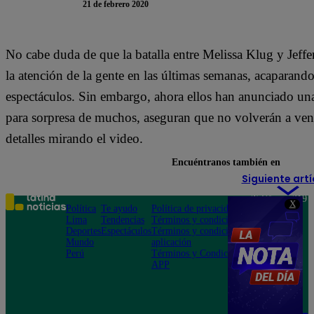
21 de febrero 2020
No cabe duda de que la batalla entre Melissa Klug y Jeff
la atención de la gente en las últimas semanas, acaparando
espectáculos. Sin embargo, ahora ellos han anunciado una
para sorpresa de muchos, aseguran que no volverán a vent
detalles mirando el video.
Encuéntranos también en
Siguiente artí
Teléfono: 219
X
Política
Te ayudo
Política de privacidad
1000
Lima
Tendencias
Términos y condiciones
Av. San
Deportes
Espectáculos
Términos y condiciones
Felipe 968
Mundo
aplicación
Jesús María
Perú
Términos y Condiciones
APP