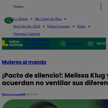
Temas
Lo último
Me Caigo de Risa
Perú Decide 2026
Fútbol peru
Lo último
Me Caigo de Risa
Perú Decide 2026
Fútbol peruano
Dólar
Valentina Valiente
Política
Lima
Mundo
Te ayudo
Tendencias
TV en vivo
MENÚ
Deportes
Espectáculos
Mujeres al mando
¡Pacto de silencio!: Melissa Klug
acuerdan no ventilar sus difere
Mujeres al mando
a las 15:03