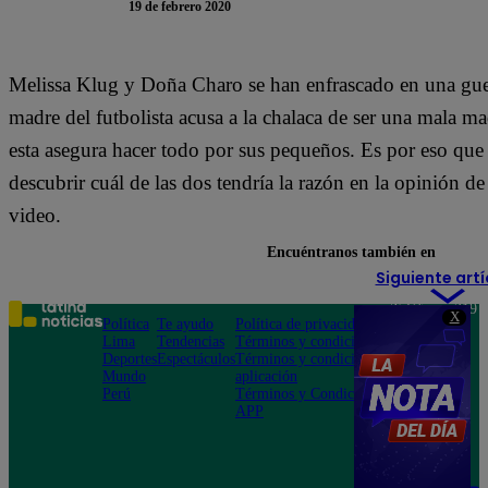
19 de febrero 2020
Melissa Klug y Doña Charo se han enfrascado en una guerr
madre del futbolista acusa a la chalaca de ser una mala ma
esta asegura hacer todo por sus pequeños. Es por eso que 
descubrir cuál de las dos tendría la razón en la opinión de
video.
Encuéntranos también en
Siguiente artí
Teléfono: 219
X
Política
Te ayudo
Política de privacidad
1000
Lima
Tendencias
Términos y condiciones
Av. San
Deportes
Espectáculos
Términos y condiciones
Felipe 968
Mundo
aplicación
Jesús María
Perú
Términos y Condiciones
APP