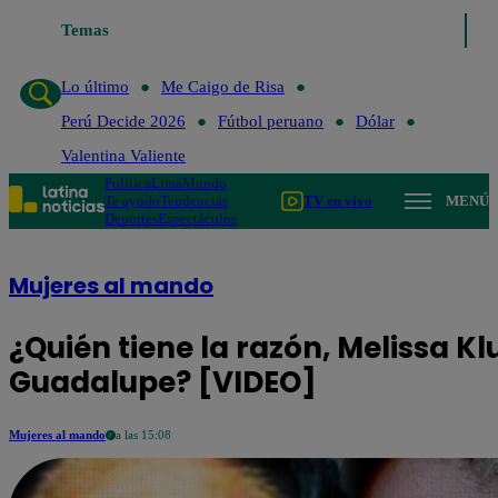
Temas
Lo último
Me Caigo de Risa
Perú Decide 2026
Fútb
Lo último
Me Caigo de Risa
Perú Decide 2026
Fútbol peruano
Dólar
Valentina Valiente
Política
Lima
Mundo
Te ayudo
Tendencias
TV en vivo
MENÚ
Deportes
Espectáculos
Mujeres al mando
¿Quién tiene la razón, Melissa K
Guadalupe? [VIDEO]
Mujeres al mando
a las 15:08