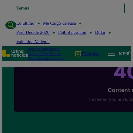
Lo último
Temas
Me Caigo de Risa
Perú Decide 2026
Fútbol peruano
Lo último
Me Caigo de Risa
Perú Decide 2026
Fútbol peruano
Dólar
Valentina Valiente
Política
Lima
Mundo
Te ayudo
Tendencias
TV en vivo
MENÚ
Deportes
Espectáculos