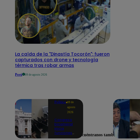
La caída de la "Dinastía Tocorón": fueron
capturados con drone y tecnología
térmica tras robar armas
Perú
09 de agosto 2026
Política
09 de
agosto
2026
Congreso
bicameral
inicia
funciones
Encuéntranos también en
en medio de