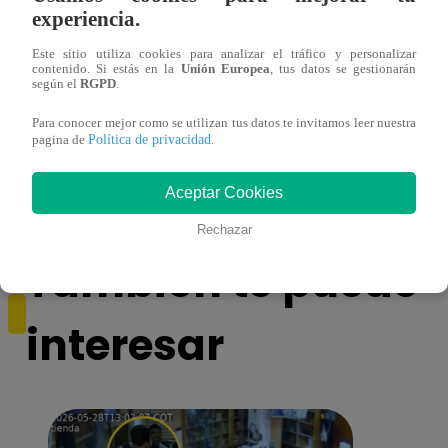
experiencia.
Este sitio utiliza cookies para analizar el tráfico y personalizar
contenido. Si estás en la
Unión Europea
, tus datos se gestionarán
según el
RGPD
.
Para conocer mejor como se utilizan tus datos te invitamos leer nuestra
Sofía Franco ocasiona triple choque en
Sofía
Política de privacidad
pagina de
.
estado de ebriedad
estad
Aceptar Cookies
Rechazar
También te puede
interesar