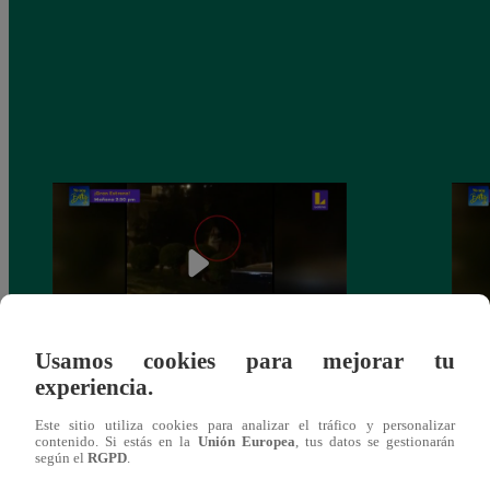
Usamos cookies para mejorar tu
experiencia.
Sofía Franco ocasiona triple choque en
Sofía
estado de ebriedad
estad
Este sitio utiliza cookies para analizar el tráfico y personalizar
contenido. Si estás en la
Unión Europea
, tus datos se gestionarán
según el
RGPD
.