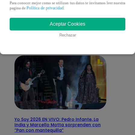
Para conocer mejor como se utilizan tus datos te invitamos leer nuestra
Política de privacidad
pagina de
.
También te puede
Aceptar Cookies
interesar
Rechazar
Yo Soy 2026 EN VIVO: Pedro Infante, La
India y Marcello Motta sorprenden con
“Pan con mantequilla”