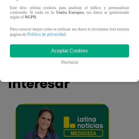
Este sitio utiliza cookies para analizar el tráfico y personalizar
contenido. Si estás en la
Unión Europea
, tus datos se gestionarán
según el
RGPD
.
Sofía Franco ocasiona triple choque en
Sofía
estado de ebriedad
estad
Para conocer mejor como se utilizan tus datos te invitamos leer nuestra
Política de privacidad
pagina de
.
Aceptar Cookies
También te puede
Rechazar
interesar