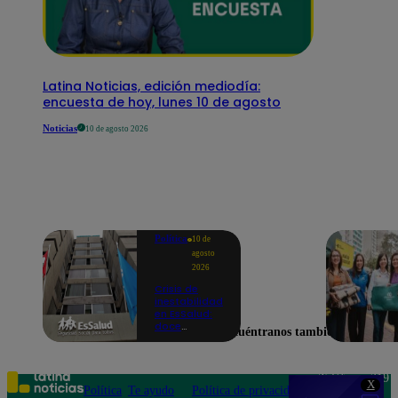
Latina Noticias, edición mediodía:
encuesta de hoy, lunes 10 de agosto
Noticias
10 de agosto 2026
Política
10 de
agosto
2026
Crisis de
inestabilidad
en EsSalud:
doce
Encuéntranos también en
presidentes
ejecutivos en
los últimos
cinco años
Teléfono: 219
X
Política
Te ayudo
Política de privacidad
1000