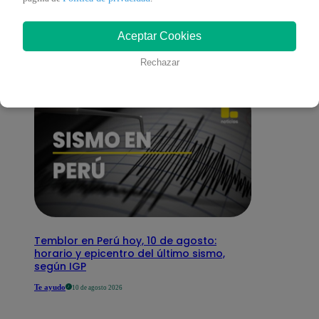
interesar
Aceptar Cookies
Rechazar
Temblor en Perú hoy, 10 de agosto:
horario y epicentro del último sismo,
según IGP
Te ayudo
10 de agosto 2026