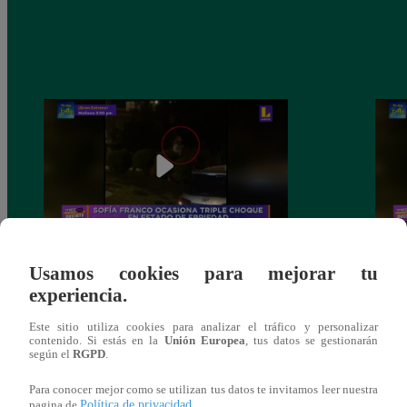
Sofía Franco ocasiona triple choque en
Sofía
Usamos cookies para mejorar tu
estado de ebriedad
estad
experiencia.
Este sitio utiliza cookies para analizar el tráfico y personalizar
contenido. Si estás en la
Unión Europea
, tus datos se gestionarán
según el
RGPD
.
También te puede
Para conocer mejor como se utilizan tus datos te invitamos leer nuestra
Política de privacidad
pagina de
.