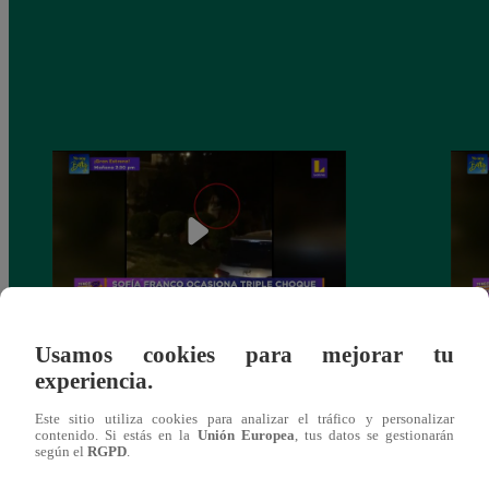
Usamos cookies para mejorar tu
Sofía Franco ocasiona triple choque en
Sofía
experiencia.
estado de ebriedad
estad
Este sitio utiliza cookies para analizar el tráfico y personalizar
contenido. Si estás en la
Unión Europea
, tus datos se gestionarán
según el
RGPD
.