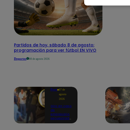
Partidos de hoy, sábado 8 de agosto:
programación para ver fútbol EN VIVO
Deportes
08 de agosto 2026
Perú
07 de
agosto
2026
Giro en caso
de
empresario
secuestrado
y asesinado:
Habría sido