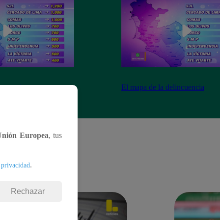
ncuencia
El mapa de la delincuencia
Unión Europea
, tus
.
 privacidad
Rechazar