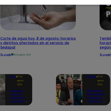
Corte de agua hoy, 8 de agosto: horarios
Temblo
y distritos afectados sin el servicio de
horari
Sedapal
según
Te ayudo
Te ayudo
08 de agosto 2026
Perú
Política
07 de
07 de
agosto
agosto
2026
2026
Gobierno
Elecciones
anuncia
Municipales:
estado de
presentan
emergencia
proyecto de
en siete
ley para
regiones
impedir que