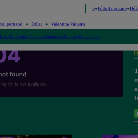
Lo último
Me Caigo de Risa
Perú Decide 2026
Fútbol peruano
Dóla
bol peruano
Dólar
Valentina Valiente
lítica
Lima
Mundo
Te ayudo
Tendencias
Deportes
Espectáculos
T
c
n
t