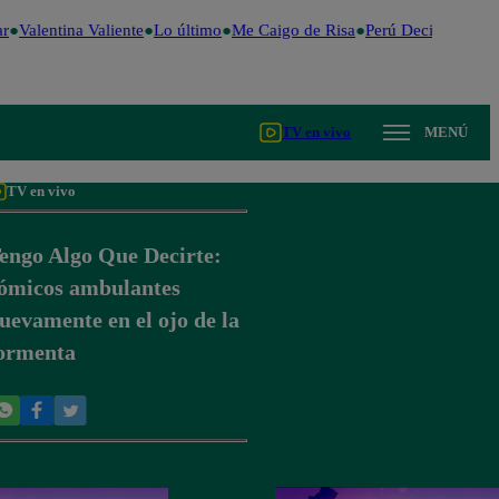
r
Valentina Valiente
Lo último
Me Caigo de Risa
Perú Decide 2026
TV en vivo
MENÚ
TV en vivo
engo Algo Que Decirte:
ómicos ambulantes
uevamente en el ojo de la
ormenta