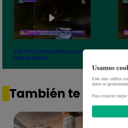
Sofía Franco ocasiona triple choque en
Sofía
estado de ebriedad
estad
Usamos cook
Este sitio utiliza c
datos se gestionará
También te puede i
Para conocer mejor 