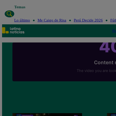
Temas
Lo último
Me Caigo de Risa
Perú Decide 2026
Fút
Po