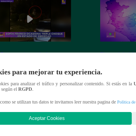
 Franco ocasiona triple choque en
El mapa de la deli
o de ebriedad
ies para mejorar tu experiencia.
ookies para analizar el tráfico y personalizar contenido. Si estás en la
n según el
RGPD
.
nteresar
como se utilizan tus datos te invitamos leer nuestra pagina de
Política de
Aceptar Cookies