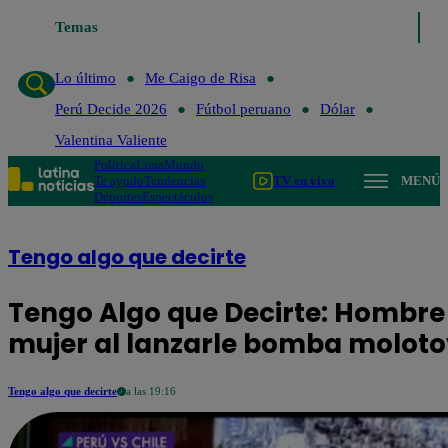
Temas
Lo último
Me Caigo de 
Lo último
Me Caigo de Risa
Perú Decide 2026
Fútbol peruano
Dólar
Valentina Valiente
Política
Lima
Mundo
Te ayudo
Tendencias
TV en vivo
MENÚ
Deportes
Espectáculos
Tengo algo que decirte
Tengo Algo que Decirte: Hombre
mujer al lanzarle bomba moloto
Tengo algo que decirte
a las 19:16