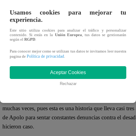
12 de octubre 2018
Usamos cookies para mejorar tu
experiencia.
Una aterradora historia llega a Tengo Algo que Decirte,
Este sitio utiliza cookies para analizar el tráfico y personalizar
arrojándole una bomba molotov mientras esta se encontrab
contenido. Si estás en la
Unión Europea
, tus datos se gestionarán
según el
RGPD
.
ganarse la vida de forma honrada. Según cuenta la señora 
vengarse, pues una de sus hijas se habría negado a tener 
Para conocer mejor como se utilizan tus datos te invitamos leer nuestra
Política de privacidad
pagina de
.
empiece a acosarla.
Aceptar Cookies
Rechazar
Es por eso que María se vio obligada a enviar a su hija a
identificado como Walter Luis Huamán Crisóstomo, quien 
muchas veces, pues esta es una historia que lleva casi tres
de Apolo para sentar constantes denuncias contra el desada
hicieron caso.