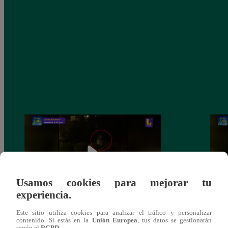
Usamos cookies para mejorar tu
experiencia.
Sofía Franco ocasiona triple choque en
Sofía
Este sitio utiliza cookies para analizar el tráfico y personalizar
contenido. Si estás en la
Unión Europea
, tus datos se gestionarán
estado de ebriedad
estad