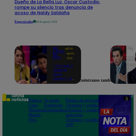
Dueño de La Bella Luz, Óscar Custodio,
rompe su silencio tras denuncia de
acoso de Naldy Saldaña
Espectáculos
06 de agosto 2026
ME
06 de
CAIGO
agosto
DE
RISA
2026
"¿Por qué a
Yiddá le
dicen
tango?": El
Encuéntranos también en
chiste de
Machuca
que la hizo
reaccionar
Teléfono: 219
X
así en Me
Política
Te ayudo
Política de privacidad
1000
caigo de
Lima
Tendencias
Términos y condiciones
Av. San
risa
Deportes
Espectáculos
Términos y condiciones
Felipe 968
Mundo
aplicación
Jesús María
Perú
Términos y Condiciones
APP