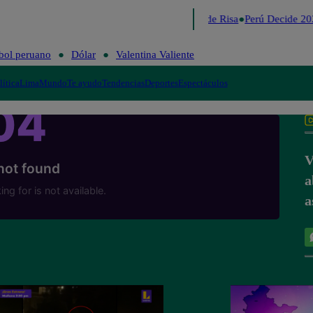
Lo último
Me Caigo de Risa
Perú Decide 20
bol peruano
Dólar
Valentina Valiente
lítica
Lima
Mundo
Te ayudo
Tendencias
Deportes
Espectáculos
V
a
a