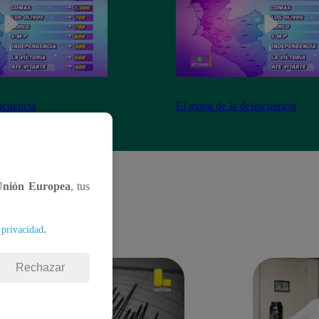
ncuencia
El mapa de la delincuencia
Unión Europea
, tus
.
 privacidad
Rechazar