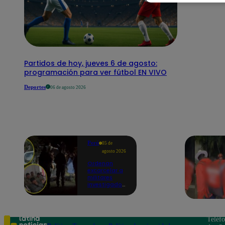
Partidos de hoy, jueves 6 de agosto:
programación para ver fútbol EN VIVO
Deportes
06 de agosto 2026
Perú
05 de
agosto 2026
Ordenan
excarcelar a
militares
investigados
por muerte
de jóvenes
durante
operativo en
Colcabamba
Teléf