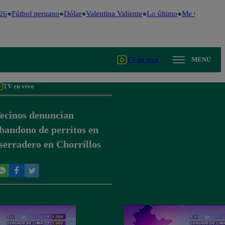
26
Fútbol peruano
Dólar
Valentina Valiente
Lo último
Me Caigo de R
TV en vivo
MENÚ
TV en vivo
ecinos denuncian
bandono de perritos en
serradero en Chorrillos