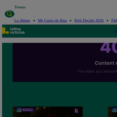
Temas
Lo último
Me Caigo de Risa
Perú Decide 2026
Fút
Po