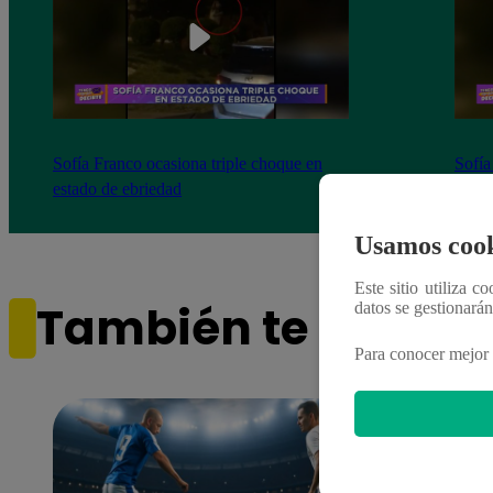
Sofía Franco ocasiona triple choque en
Sofía
estado de ebriedad
estad
Usamos cook
Este sitio utiliza c
También te puede i
datos se gestionará
Para conocer mejor 