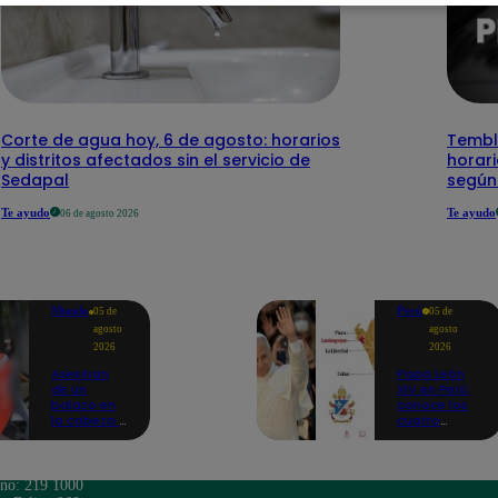
Corte de agua hoy, 6 de agosto: horarios
Temblo
y distritos afectados sin el servicio de
horari
Sedapal
según
Te ayudo
Te ayudo
06 de agosto 2026
Mundo
Perú
05 de
05 de
agosto
agosto
2026
2026
Asesinan
Papa León
de un
XIV en Perú:
balazo en
conoce los
la cabeza a
cuatro
tiktoker en
circuitos
plena
turísticos
transmisión
preparados
en vivo
en
ono: 219 1000