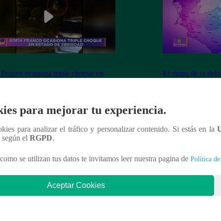
 Franco ocasiona triple choque en
El mapa de la deli
o de ebriedad
ies para mejorar tu experiencia.
ookies para analizar el tráfico y personalizar contenido. Si estás en la
nteresar
n según el
RGPD
.
como se utilizan tus datos te invitamos leer nuestra pagina de
Política de
Aceptar Cookies