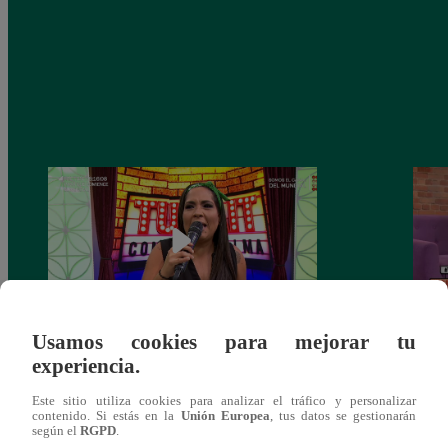
Usamos cookies para mejorar tu
Tunait Programa Completo 13 de Junio
Tunai
experiencia.
del 2018
somet
‘Cues
Este sitio utiliza cookies para analizar el tráfico y personalizar
contenido. Si estás en la
Unión Europea
, tus datos se gestionarán
según el
RGPD
.