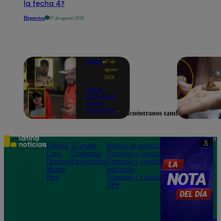
la fecha 4?
Deportes
07 de agosto 2026
Mundo
07 de
agosto
2026
Nueve
influencers
fueron
asesinados
Encuéntranos también en
por la
guerra
interna en
el Cártel de
Teléfono: 219
X
Sinaloa
Política
Te ayudo
Política de privacidad
1000
Lima
Tendencias
Términos y condiciones
Av. San
Deportes
Espectáculos
Términos y condiciones
Felipe 968
Mundo
aplicación
Jesús María
Perú
Términos y Condiciones
APP