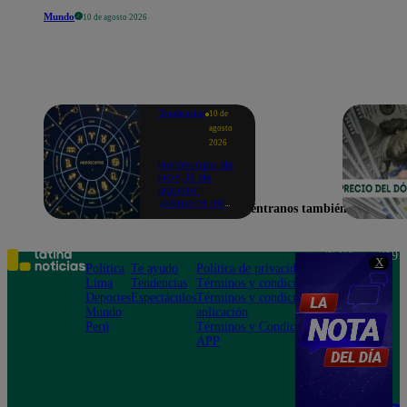
Mundo
10 de agosto 2026
Tendencias
10 de
agosto
2026
Horóscopo de
HOY, 10 de
agosto:
¿cómo te irá
Encuéntranos también en
en el amor y
trabajo, según
la IA?
Teléfono: 219
X
Política
Te ayudo
Política de privacidad
1000
Lima
Tendencias
Términos y condiciones
Av. San
Deportes
Espectáculos
Términos y condiciones
Felipe 968
Mundo
aplicación
Jesús María
Perú
Términos y Condiciones
APP