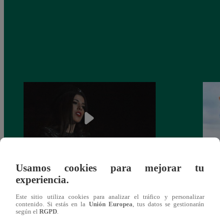
Usamos cookies para mejorar tu
¿Yahaira Plasencia y Maritza Rodríguez
Mayra
experiencia.
más unidas que nunca?
nada 
cont
Este sitio utiliza cookies para analizar el tráfico y personalizar
contenido. Si estás en la
Unión Europea
, tus datos se gestionarán
según el
RGPD
.