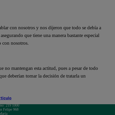
blar con nosotros y nos dijeron que todo se debía a
, asegurando que tiene una manera bastante especial
o con nosotros.
que no mantengan esta actitud, pues a pesar de todo
que deberían tomar la decisión de tratarla un
rtículo
ono: 219 1000
n Felipe 968
María