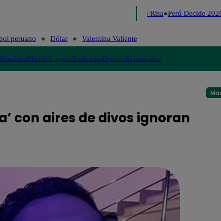
Lo último
Me Caigo de Risa
Perú Decide 2026
bol peruano
Dólar
Valentina Valiente
lítica
Lima
Mundo
Te ayudo
Tendencias
Deportes
Espectáculos
Más
’ con aires de divos ignoran