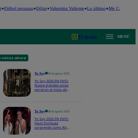
Fútbol peruano
Dólar
Valentina Valiente
Lo último
Me Caigo de Ris
TV en vivo
MENÚ
 vistos ahora
Yo Soy
08 de agosto 2026
Yo Soy 2026 EN VIVO:
Nueve grandes voces
cerraron el inicio de
Yo Soy con “We Are
the Champions”
Yo Soy
08 de agosto 2026
Yo Soy 2026 EN VIVO:
Favio Enríquez
sorprende como Ricky
Martin y pone a bailar
a todos en pleno