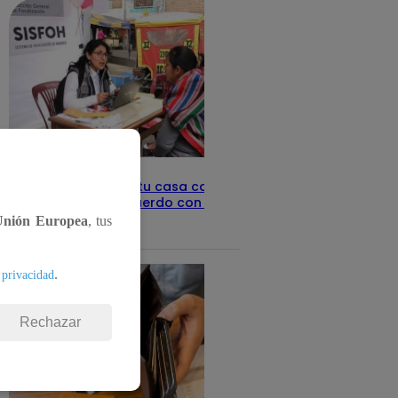
Revisa con tu DNI si tu casa califica
como pobre, de acuerdo con el Sisfoh
Unión Europea
, tus
Te ayudo
25 de mayo 2026
.
 privacidad
Rechazar