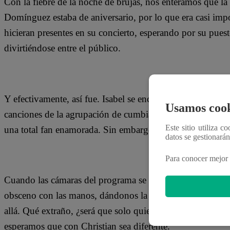
Con la fiebre de la noche de brujas, nos enteramos que la
Domínguez estaba de aniversario, por lo que era casi im
hicieran presentes en su concierto, esperando por su puest
divirtiéndose entre el público.
Y efectivamente, así fue. Isabel se encontraba a pocos me
Usamos cook
canciones de la agrupación de cumbia, realizando las core
Este sitio utiliza c
una total fan enamorada. Sin embargo, lo que nos sorprend
datos se gestionará
Para conocer mejor 
Cuando las cámaras del programa se acercaron a hablar con
obsceno con las manos, dándonos la espalda inmediatame
allá. Qué extraño, ¿será que solo quieren hablar con no
esperamos que con Christian sea diferente.