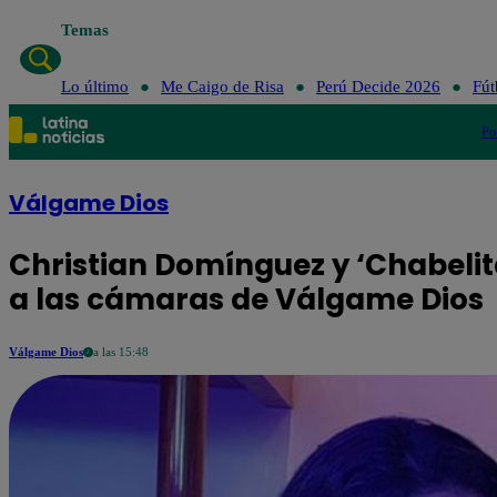
Temas
Lo último
Me Caigo de Risa
Perú Decide 2026
Fút
Po
Válgame Dios
Christian Domínguez y ‘Chabelita
a las cámaras de Válgame Dios
Válgame Dios
a las 15:48