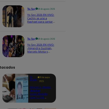
CASTING EN VIVO
Yo Soy
08 de agosto 2026
Yo Soy 2026 EN VIVO:
Cachín se une a
Raphael para cantar
una espectacular
versión de “Amor mío”
Yo Soy
08 de agosto 2026
Yo Soy 2026 EN VIVO:
¡Alejandra Guzmán,
Marcelo Motta y
Cerati dejan el rock y
se lanzan a la cumbia!
tacados
Te
26 de mayo
ayudo
2025
Revisa si tienes
deudas
consultando
con tu DNI:
aquí los
detalles