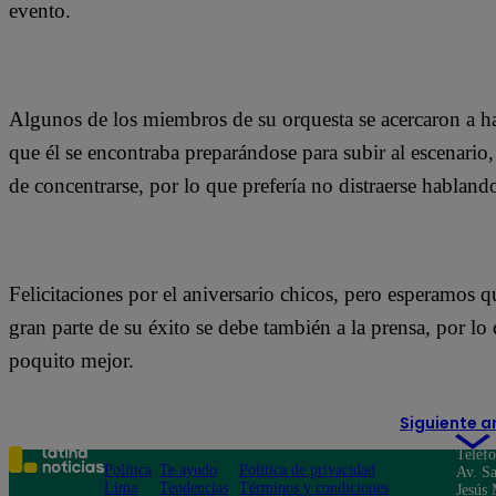
evento.
Algunos de los miembros de su orquesta se acercaron a ha
que él se encontraba preparándose para subir al escenario
de concentrarse, por lo que prefería no distraerse habland
Felicitaciones por el aniversario chicos, pero esperamos 
gran parte de su éxito se debe también a la prensa, por lo 
poquito mejor.
Siguiente a
Teléf
Política
Te ayudo
Política de privacidad
Av. Sa
Lima
Tendencias
Términos y condiciones
Jesús 