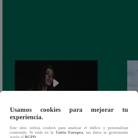
Usamos cookies para mejorar tu
experiencia.
¿Yahaira Plasencia y Maritza Rodríguez
Mayra
más unidas que nunca?
nada 
Este sitio utiliza cookies para analizar el tráfico y personalizar
cont
contenido. Si estás en la
Unión Europea
, tus datos se gestionarán
según el
RGPD
.