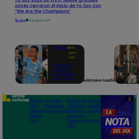
voces cerraron el inicio de Yo Soy con
“We Are the Champions”
Yo Soy
08 de agosto 2026
Deportes
08 de
agosto
2026
Partidos y
tabla de
posiciones
del Torneo
Encuéntranos también en
Clausura EN
VIVO: así van
los equipos
en la fecha 4
Teléfono: 219
X
Política
Te ayudo
Política de privacidad
1000
Lima
Tendencias
Términos y condiciones
Av. San
Deportes
Espectáculos
Términos y condiciones
Felipe 968
Mundo
aplicación
Jesús María
Perú
Términos y Condiciones
APP