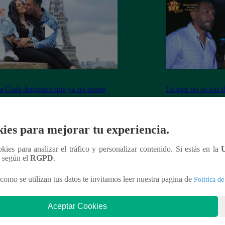
 Goñi demostró que ya no siente
Lo que no se vio d
por Fabio Agostini y le deja
Barboza y Jackso
undente mensaje
ies para mejorar tu experiencia.
ookies para analizar el tráfico y personalizar contenido. Si estás en la
n según el
RGPD
.
nteresar
como se utilizan tus datos te invitamos leer nuestra pagina de
Política de
Aceptar Cookies