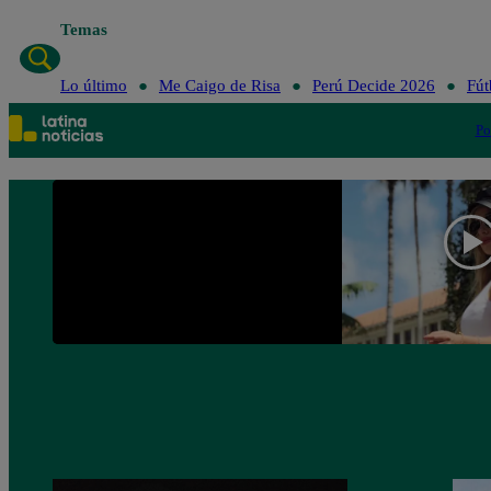
Temas
Lo último
Me Caigo de Risa
Perú Decide 2026
Fút
Po