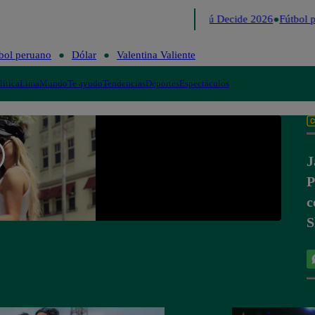
Lo último
Me Caigo de Risa
Perú Decide 2026
Fútbol p
bol peruano
Dólar
Valentina Valiente
lítica
Lima
Mundo
Te ayudo
Tendencias
Deportes
Espectáculos
J
P
c
S