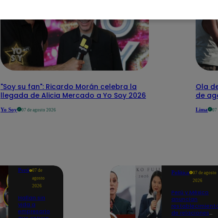
"Soy su fan": Ricardo Morán celebra la
Ola de
llegada de Alicia Mercado a Yo Soy 2026
de ago
Yo Soy
Lima
07 de agosto 2026
07
Perú
07 de
Política
07 de agosto
agosto
2026
2026
Perú y México
Hallan sin
anuncian
vida a
restablecimient
empresario
de relaciones