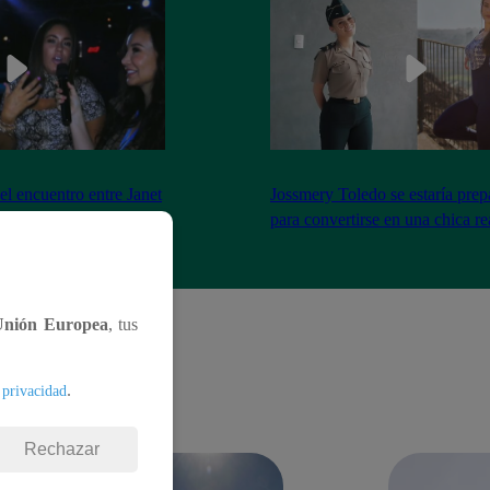
el encuentro entre Janet
Jossmery Toledo se estaría pre
n Mora
para convertirse en una chica re
Unión Europea
, tus
.
 privacidad
Rechazar