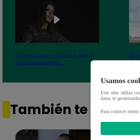
¿Yahaira Plasencia y Maritza Rodríguez
Mayra
más unidas que nunca?
nada 
cont
Usamos cook
Este sitio utiliza c
datos se gestionará
También te puede i
Para conocer mejor 