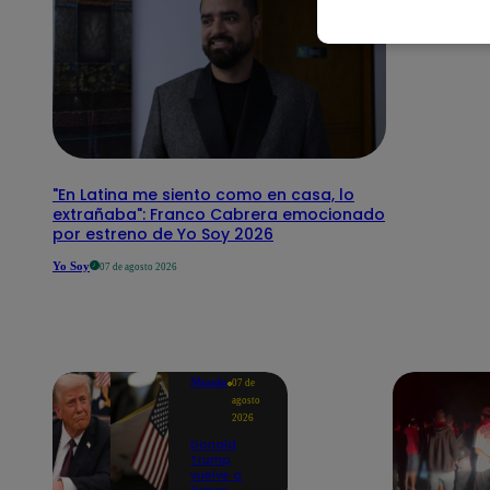
"En Latina me siento como en casa, lo
extrañaba": Franco Cabrera emocionado
por estreno de Yo Soy 2026
Yo Soy
07 de agosto 2026
Mundo
07 de
agosto
2026
Donald
Trump
vuelve a