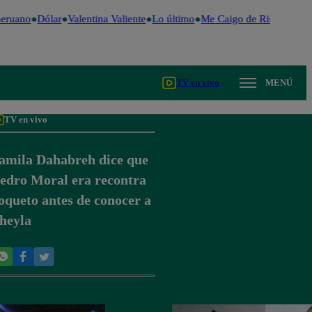
eruano
Dólar
Valentina Valiente
Lo último
Me Caigo de Risa
Perú D
TV en vivo
MENÚ
TV en vivo
amila Dahabreh dice que
edro Moral era recontra
oqueto antes de conocer a
heyla