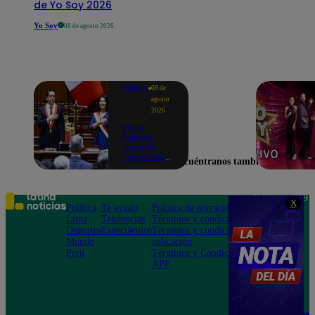
de Yo Soy 2026
Yo Soy
08 de agosto 2026
Política
08 de
agosto
2026
Keiko
Fujimori
sobre la
inseguridad:
Encuéntranos también en
“Iremos con
mucha
fuerza para
que los
Teléfono: 219
X
delincuentes
Política
Te ayudo
Política de privacidad
1000
terminen en
Lima
Tendencias
Términos y condiciones
Av. San
prisión”
Deportes
Espectáculos
Términos y condiciones
Felipe 968
Mundo
aplicación
Jesús María
Perú
Términos y Condiciones
APP