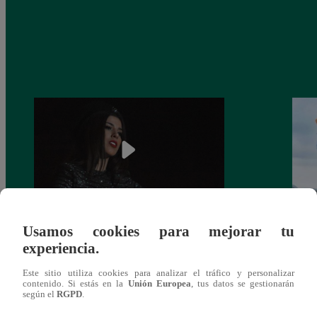
Usamos cookies para mejorar tu
¿Yahaira Plasencia y Maritza Rodríguez
Mayra
experiencia.
más unidas que nunca?
nada 
cont
Este sitio utiliza cookies para analizar el tráfico y personalizar
contenido. Si estás en la
Unión Europea
, tus datos se gestionarán
según el
RGPD
.