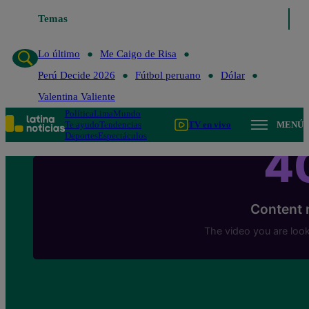
Temas
Lo último
Me Caigo de Risa
Lo último
Me Caigo de Risa
Perú Decide 2026
Fútbol peruano
Dólar
Valentina Valiente
Política
Lima
Mundo
Te ayudo
Tendencias
TV en vivo
MENÚ
Deportes
Espectáculos