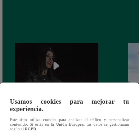
Usamos cookies para mejorar tu
¿Yahaira Plasencia y Maritza Rodríguez
Mayra
experiencia.
más unidas que nunca?
nada 
cont
Este sitio utiliza cookies para analizar el tráfico y personalizar
contenido. Si estás en la
Unión Europea
, tus datos se gestionarán
según el
RGPD
.