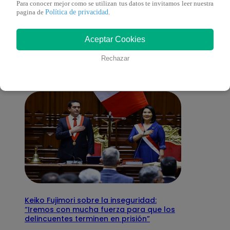
Para conocer mejor como se utilizan tus datos te invitamos leer nuestra
Política de privacidad
pagina de
.
También te puede
Aceptar Cookies
interesar
Rechazar
Keiko Fujimori sobre la inseguridad:
“Iremos con mucha fuerza para que los
delincuentes terminen en prisión”