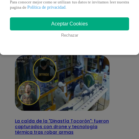
Para conocer mejor como se utilizan tus datos te invitamos leer nuestra
Política de privacidad
pagina de
.
También te puede
Aceptar Cookies
interesar
Rechazar
La caída de la "Dinastía Tocorón": fueron
capturados con drone y tecnología
térmica tras robar armas