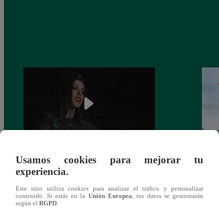
Usamos cookies para mejorar tu
¿Yahaira Plasencia y Maritza Rodríguez
Mayra
experiencia.
más unidas que nunca?
nada 
cont
Este sitio utiliza cookies para analizar el tráfico y personalizar
contenido. Si estás en la
Unión Europea
, tus datos se gestionarán
según el
RGPD
.