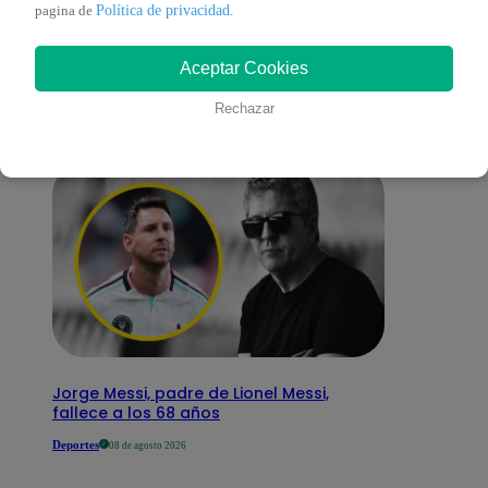
También te puede
Política de privacidad
pagina de
.
Aceptar Cookies
interesar
Rechazar
Jorge Messi, padre de Lionel Messi,
fallece a los 68 años
Deportes
08 de agosto 2026