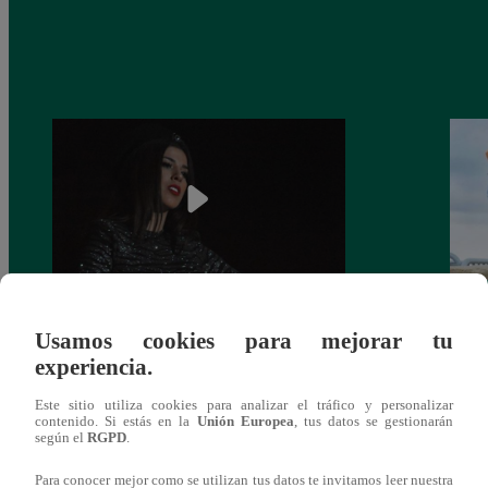
¿Yahaira Plasencia y Maritza Rodríguez
Mayra
Usamos cookies para mejorar tu
más unidas que nunca?
nada 
experiencia.
cont
Este sitio utiliza cookies para analizar el tráfico y personalizar
contenido. Si estás en la
Unión Europea
, tus datos se gestionarán
según el
RGPD
.
Para conocer mejor como se utilizan tus datos te invitamos leer nuestra