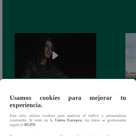
¿Yahaira Plasencia y Maritza Rodríguez
Mayra
Usamos cookies para mejorar tu
más unidas que nunca?
nada 
experiencia.
cont
Este sitio utiliza cookies para analizar el tráfico y personalizar
contenido. Si estás en la
Unión Europea
, tus datos se gestionarán
según el
RGPD
.