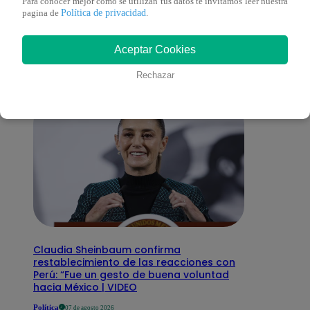
También te puede
Para conocer mejor como se utilizan tus datos te invitamos leer nuestra
Política de privacidad
pagina de
.
interesar
Aceptar Cookies
Rechazar
Claudia Sheinbaum confirma
restablecimiento de las reacciones con
Perú: “Fue un gesto de buena voluntad
hacia México | VIDEO
Política
07 de agosto 2026