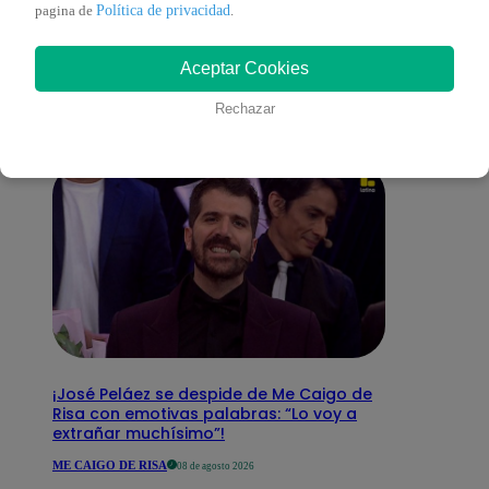
También te puede
Política de privacidad
pagina de
.
Aceptar Cookies
interesar
Rechazar
¡José Peláez se despide de Me Caigo de
Risa con emotivas palabras: “Lo voy a
extrañar muchísimo”!
ME CAIGO DE RISA
08 de agosto 2026