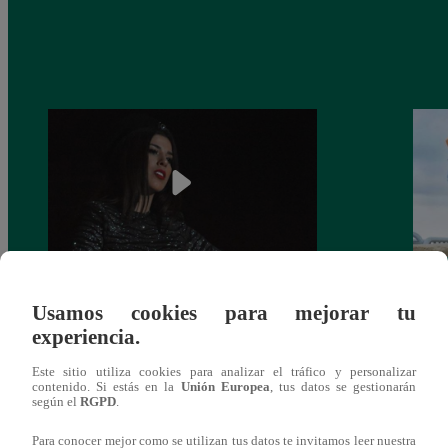
¿Yahaira Plasencia y Maritza Rodríguez
Mayra
Usamos cookies para mejorar tu
más unidas que nunca?
nada 
experiencia.
cont
Este sitio utiliza cookies para analizar el tráfico y personalizar
contenido. Si estás en la
Unión Europea
, tus datos se gestionarán
según el
RGPD
.
Para conocer mejor como se utilizan tus datos te invitamos leer nuestra