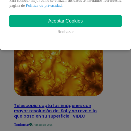
También te puede
Para conocer mejor como se utilizan tus datos te invitamos leer nuestra
Política de privacidad
pagina de
.
interesar
Aceptar Cookies
Rechazar
Telescopio capta las imágenes con
mayor resolución del Sol y se revela lo
que pasa en su superficie | VIDEO
Tendencias
07 de agosto 2026