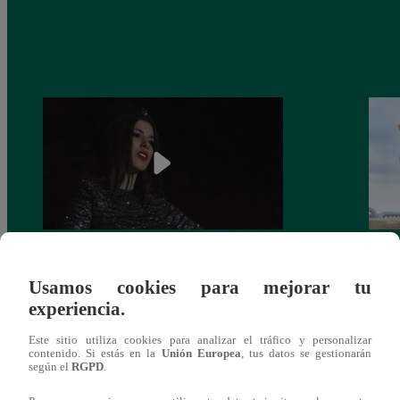
¿Yahaira Plasencia y Maritza Rodríguez
Mayra
Usamos cookies para mejorar tu
más unidas que nunca?
nada 
experiencia.
cont
Este sitio utiliza cookies para analizar el tráfico y personalizar
contenido. Si estás en la
Unión Europea
, tus datos se gestionarán
según el
RGPD
.