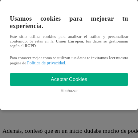
18 de septiembre 2018
Usamos cookies para mejorar tu
La bella Brunella Horna y Richard Acuña cumplieron un 
experiencia.
transcurrido lleno de felicidad para la rubia. Ella recordó
Este sitio utiliza cookies para analizar el tráfico y personalizar
intentaron negar que existiera algo entre ellos pero, según
contenido. Si estás en la
Unión Europea
, tus datos se gestionarán
según el
RGPD
.
empezaron a salir.
Para conocer mejor como se utilizan tus datos te invitamos leer nuestra
Política de privacidad
pagina de
.
Aceptar Cookies
“De verdad, ya analizando, yo pienso que lo que nos forzó
coyuntura, toda la prensa, que ya nos comenzaron a relac
Rechazar
gracias a la prensa estamos”, dijo.
Además, confesó que en un inicio dudaba mucho de poder