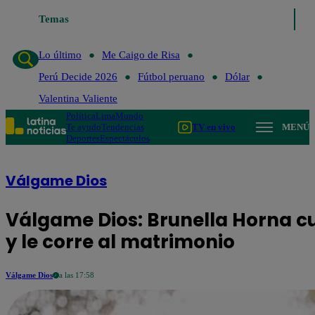
Temas
Lo último
Me Caigo de Risa
Perú Decide 2026
Fútbol 
Lo último
Me Caigo de Risa
Perú Decide 2026
Fútbol peruano
Dólar
Valentina Valiente
Política
Lima
Mundo
Te ayudo
Tendencias
TV en vivo
MENÚ
Deportes
Espectáculos
Válgame Dios
Válgame Dios: Brunella Horna c
y le corre al matrimonio
Válgame Dios
a las 17:58