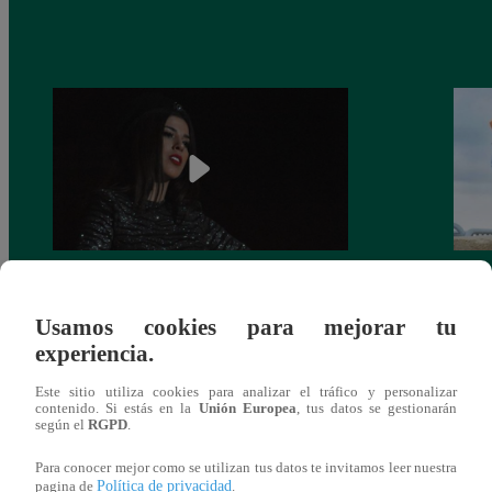
¿Yahaira Plasencia y Maritza Rodríguez
Mayra
más unidas que nunca?
nada 
Usamos cookies para mejorar tu
cont
experiencia.
Este sitio utiliza cookies para analizar el tráfico y personalizar
contenido. Si estás en la
Unión Europea
, tus datos se gestionarán
según el
RGPD
.
También te puede
Para conocer mejor como se utilizan tus datos te invitamos leer nuestra
Política de privacidad
pagina de
.