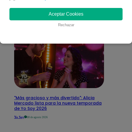
interesar
Aceptar Cookies
Rechazar
"Más gracioso y más divertido": Alicia
Mercado lista para la nueva temporada
de Yo Soy 2026
Yo Soy
08 de agosto 2026