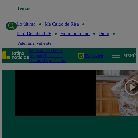
Temas
Lo último
Me Caigo de Ri
Lo último
Me Caigo de Risa
Perú Decide 2026
Fútbol peruano
Dólar
Valentina Valiente
Política
Lima
Mundo
Te ayudo
Tendencias
TV en vivo
MENÚ
Deportes
Espectáculos