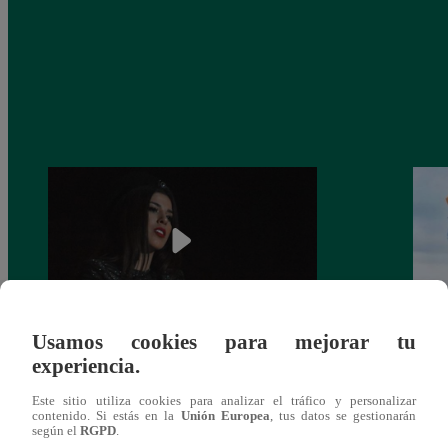
Usamos cookies para mejorar tu
¿Yahaira Plasencia y Maritza Rodríguez
Mayra
experiencia.
más unidas que nunca?
nada 
cont
Este sitio utiliza cookies para analizar el tráfico y personalizar
contenido. Si estás en la
Unión Europea
, tus datos se gestionarán
según el
RGPD
.