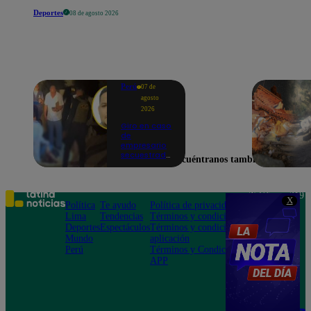
Deportes
08 de agosto 2026
Perú
07 de
agosto
2026
Giro en caso
de
empresario
secuestrado
Encuéntranos también en
y asesinado:
Habría sido
un ajuste de
cuentas
Teléfono: 219
X
Política
Te ayudo
Política de privacidad
1000
Lima
Tendencias
Términos y condiciones
Av. San
Deportes
Espectáculos
Términos y condiciones
Felipe 968
Mundo
aplicación
Jesús María
Perú
Términos y Condiciones
APP