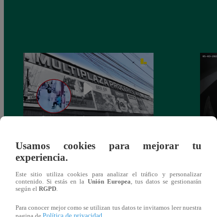
Asesinan a comerciante ferretero dentro de
Joven
Usamos cookies para mejorar tu
galería en San Juan de Lurigancho
Victo
experiencia.
Este sitio utiliza cookies para analizar el tráfico y personalizar
contenido. Si estás en la
Unión Europea
, tus datos se gestionarán
según el
RGPD
.
También te puede
Para conocer mejor como se utilizan tus datos te invitamos leer nuestra
Política de privacidad
pagina de
.