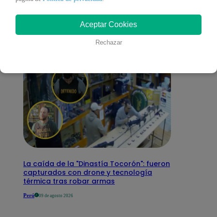
interesar
Aceptar Cookies
Rechazar
La caída de la "Dinastía Tocorón": fueron
capturados con drone y tecnología
térmica tras robar armas
Perú
09 de agosto 2026