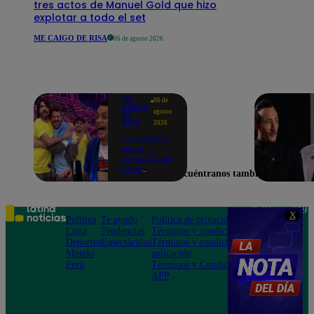
tres actos de Manuel Gold que hizo
explotar a todo el set
ME CAIGO DE RISA
06 de agosto 2026
ME
06 de
CAIGO
agosto
DE
RISA
2026
"A Peláez le
dicen...":
Manuel Gold
hace
Encuéntranos también en
explotar de
risa a Julio
Díaz antes
de contar el
Teléfono: 219
X
chiste
Política
Te ayudo
Política de privacidad
1000
Lima
Tendencias
Términos y condiciones
Av. San
Deportes
Espectáculos
Términos y condiciones
Felipe 968
Mundo
aplicación
Jesús María
Perú
Términos y Condiciones
APP