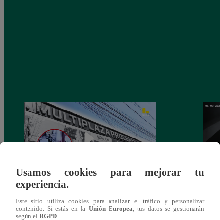
Usamos cookies para mejorar tu
experiencia.
Asesinan a comerciante ferretero dentro de
Joven
Este sitio utiliza cookies para analizar el tráfico y personalizar
galería en San Juan de Lurigancho
Victo
contenido. Si estás en la
Unión Europea
, tus datos se gestionarán
según el
RGPD
.