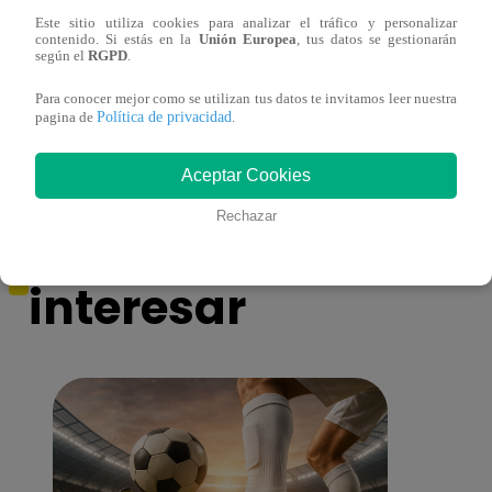
Este sitio utiliza cookies para analizar el tráfico y personalizar
contenido. Si estás en la
Unión Europea
, tus datos se gestionarán
según el
RGPD
.
Asesinan a comerciante ferretero dentro de
Joven
galería en San Juan de Lurigancho
Victo
Para conocer mejor como se utilizan tus datos te invitamos leer nuestra
Política de privacidad
pagina de
.
Aceptar Cookies
También te puede
Rechazar
interesar