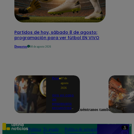
Partidos de hoy, sábado 8 de agosto:
programación para ver fútbol EN VIVO
Deportes
08 de agosto 2026
Perú
07 de
agosto
2026
Giro en caso
de
empresario
secuestrado
Encuéntranos también en
y asesinado:
Habría sido
un ajuste de
cuentas
Teléfono: 219
X
Política
Te ayudo
Política de privacidad
1000