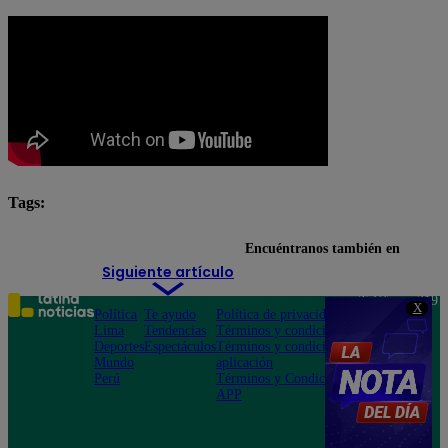
Tags:
carros futuristas
Encuéntranos también en
Siguiente artículo
Teléfono: 219
X
Política
Te ayudo
Política de privacidad
1000
Lima
Tendencias
Términos y condiciones
Av. San
Deportes
Espectáculos
Términos y condiciones
Felipe 968
Mundo
aplicación
Jesús María
Perú
Términos y Condiciones
APP