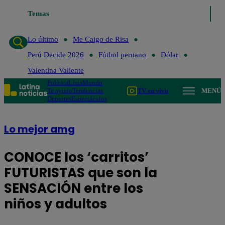
Temas
Lo último
Me Caigo de Risa
Perú Decide 2026
Fútbol
Lo último
Me Caigo de Risa
Perú Decide 2026
Fútbol peruano
Dólar
Valentina Valiente
Política
Lima
Mundo
Te ayudo
Tendencias
TV en vivo
MENÚ
Deportes
Espectáculos
Lo mejor amg
CONOCE los ‘carritos’
FUTURISTAS que son la
SENSACIÓN entre los
niños y adultos