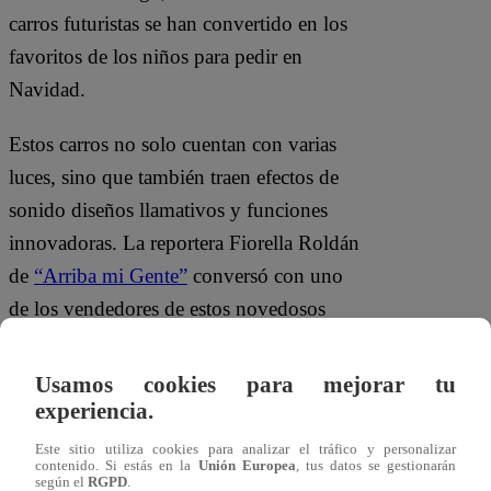
carros futuristas se han convertido en los
favoritos de los niños para pedir en
Navidad.
Estos carros no solo cuentan con varias
luces, sino que también traen efectos de
sonido diseños llamativos y funciones
innovadoras. La reportera Fiorella Roldán
de
“Arriba mi Gente”
conversó con uno
de los vendedores de estos novedosos
juguetes. El joven explicó que estos autos
cuentan con mejoras de batería y que
Usamos cookies para mejorar tu
algunos son capaces de soportar hasta
experiencia.
150 kilos.
Este sitio utiliza cookies para analizar el tráfico y personalizar
contenido. Si estás en la
Unión Europea
, tus datos se gestionarán
según el
RGPD
.