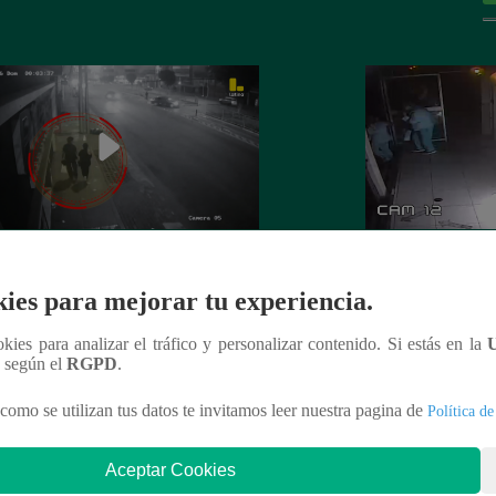
 es asesinada por su expareja en La
La Perla: Extorsio
ies para mejorar tu experiencia.
ria
panadería con clie
ookies para analizar el tráfico y personalizar contenido. Si estás en la
n según el
RGPD
.
como se utilizan tus datos te invitamos leer nuestra pagina de
Política de
nteresar
Aceptar Cookies