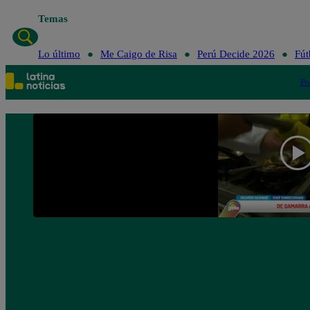
Temas
Lo último
Me C
Lo último
Me Caigo de Risa
Perú Decide 2026
Fút
Po