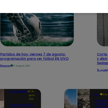
Partidos de hoy, viernes 7 de agosto:
Corte 
programación para ver fútbol EN VIVO
y dist
Sedap
Deportes
07 de agosto 2026
Te ayudo
Entretenimiento
07 de
Perú
06 de
agosto
2026
Sismo de
magnitud
Presentan el libro
Junín dej