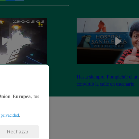
nadores incendian
Hasta siempre, Pompichú: el art
ntes adentro
convirtió la calle en escenario
Unión Europea
, tus
.
 privacidad
Rechazar