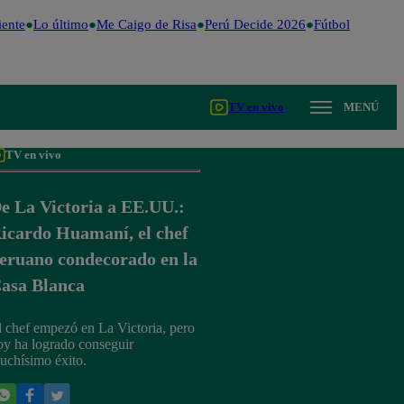
ente
Lo último
Me Caigo de Risa
Perú Decide 2026
Fútbol peruano
TV en vivo
MENÚ
TV en vivo
e La Victoria a EE.UU.:
icardo Huamaní, el chef
eruano condecorado en la
asa Blanca
l chef empezó en La Victoria, pero
oy ha logrado conseguir
uchísimo éxito.