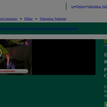
aigo de Risa
Perú Decide 2026
Fútbol peruano
Dólar
Valentina Vali
bol peruano
Dólar
Valentina Valiente
lítica
Lima
Mundo
Te ayudo
Tendencias
Deportes
Espectáculos
D
R
p
C
E
h
m