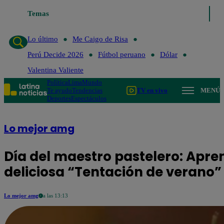
Temas
Lo último
Me Caigo de 
Lo último
Me Caigo de Risa
Perú Decide 2026
Fútbol peruano
Dólar
Valentina Valiente
Política
Lima
Mundo
Te ayudo
Tendencias
TV en vivo
MENÚ
Deportes
Espectáculos
Lo mejor amg
Día del maestro pastelero: Apr
deliciosa “Tentación de verano”
Lo mejor amg
a las 13:13