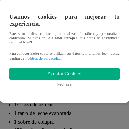
12 de enero 2024
Usamos cookies para mejorar tu
Esta mañana llegó a la cocina de “Arriba Mi Gente” la ni
experiencia.
preparar un postre muy refrescante para el verano. Se trat
Este sitio utiliza cookies para analizar el tráfico y personalizar
contenido. Si estás en la
Unión Europea
, tus datos se gestionarán
según el
RGPD
.
Esto con motivo de la celebración del día pastelero. Este 
homenaje a los trabajadores del sector y tiene su origen 
Para conocer mejor como se utilizan tus datos te invitamos leer nuestra
Política de privacidad
pagina de
.
también se celebra el día del pizzero, de los confiteros, 
Aceptar Cookies
Ingredientes de tentación de verano
Rechazar
1/2 kg de fresa
1/2 taza de azúcar
1 tarro de leche evaporada
1 sobre de colapiz