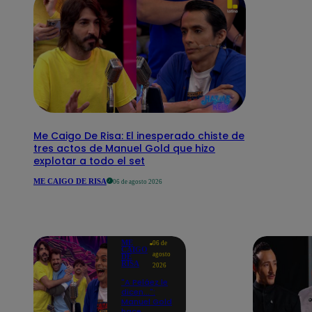
Me Caigo De Risa: El inesperado chiste de
tres actos de Manuel Gold que hizo
explotar a todo el set
ME CAIGO DE RISA
06 de agosto 2026
ME
06 de
CAIGO
agosto
DE
RISA
2026
"A Peláez le
dicen...":
Manuel Gold
hace