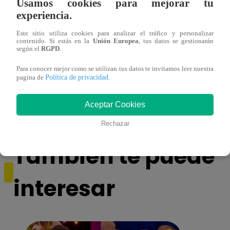
Usamos cookies para mejorar tu
experiencia.
Este sitio utiliza cookies para analizar el tráfico y personalizar
contenido. Si estás en la
Unión Europea
, tus datos se gestionarán
según el
RGPD
.
Para conocer mejor como se utilizan tus datos te invitamos leer nuestra
Política de privacidad
pagina de
.
Asesinan a comerciante ferretero dentro de
Joven
galería en San Juan de Lurigancho
Victo
Aceptar Cookies
Rechazar
También te puede
interesar