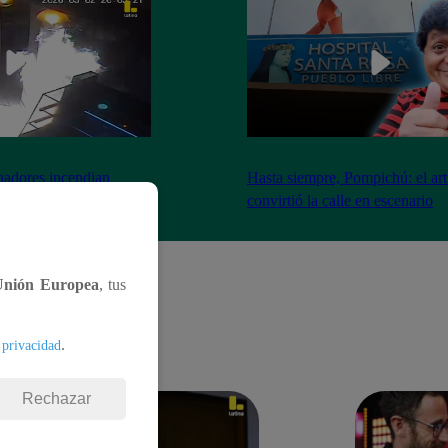
nadores incendian
Hasta siempre, Pompichú: el art
ntes adentro
convirtió la calle en escenario
Unión Europea
, tus
.
 privacidad
Rechazar