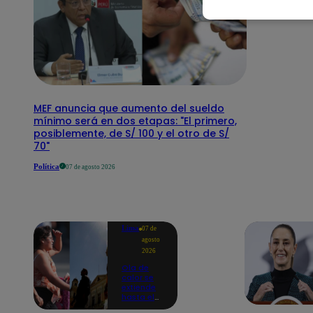
MEF anuncia que aumento del sueldo
mínimo será en dos etapas: "El primero,
posiblemente, de S/ 100 y el otro de S/
70"
Política
07 de agosto 2026
Lima
07 de
agosto
2026
Ola de
calor se
extiende
hasta el
lunes 10