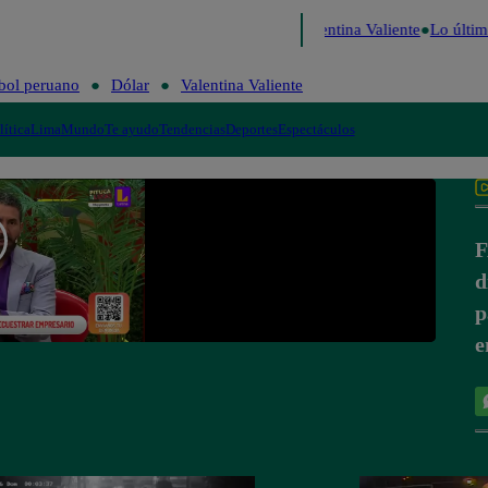
Perú Decide 2026
Fútbol peruano
Dólar
Valentina Valiente
Lo últim
bol peruano
Dólar
Valentina Valiente
lítica
Lima
Mundo
Te ayudo
Tendencias
Deportes
Espectáculos
F
d
p
e