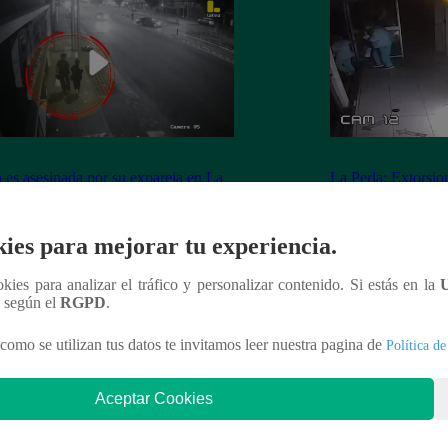
 es asesinada por su expareja en La
La Perla: Extorsio
ria
panadería con clie
ies para mejorar tu experiencia.
ookies para analizar el tráfico y personalizar contenido. Si estás en la
n según el
RGPD
.
nteresar
como se utilizan tus datos te invitamos leer nuestra pagina de
Política de
Aceptar Cookies