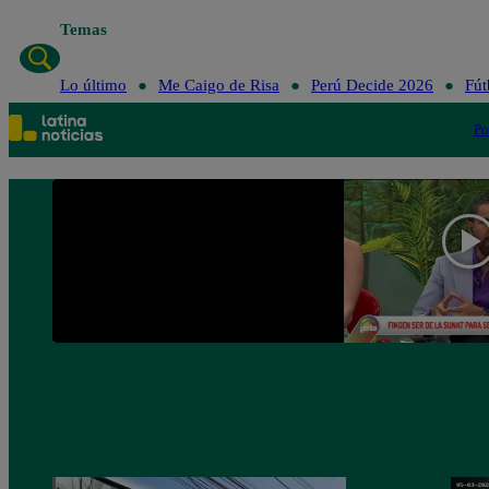
Temas
Lo último
Me Caigo de Risa
Lo último
Me Caigo de Risa
Perú Decide 2026
Fút
Po