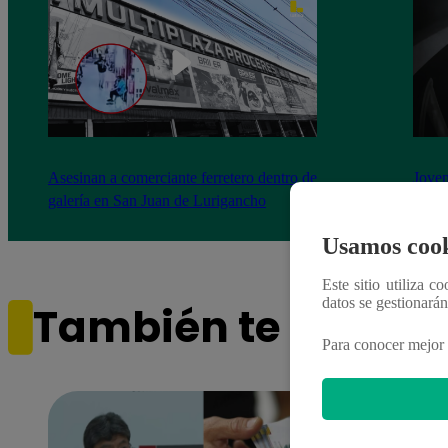
Asesinan a comerciante ferretero dentro de
Joven
galería en San Juan de Lurigancho
Victo
Usamos cook
Este sitio utiliza c
datos se gestionará
También te puede i
Para conocer mejor 