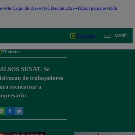
o
Me Caigo de Risa
Perú Decide 2026
Fútbol peruano
Dólar
Valenti
TV en vivo
MENÚ
TV en vivo
ALSOS SUNAT: Se
isfrazan de trabajadores
ara secuestrar a
mpresario